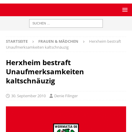
STARTSEITE
FRAUEN & MÄDCHEN
Herxheim bestraft
Unaufmerksamkeiten kaltschnäuzig
Herxheim bestraft
Unaufmerksamkeiten
kaltschnäuzig
30. September 2010
Denie Filinger