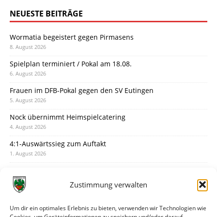
NEUESTE BEITRÄGE
Wormatia begeistert gegen Pirmasens
8. August 2026
Spielplan terminiert / Pokal am 18.08.
6. August 2026
Frauen im DFB-Pokal gegen den SV Eutingen
5. August 2026
Nock übernimmt Heimspielcatering
4. August 2026
4:1-Auswärtssieg zum Auftakt
1. August 2026
Pokal: Wormatia muss zu Schott Mainz
31. Juli 2026
Zustimmung verwalten
Wormatia trauert um Jürgen Dinger
30. Juli 2026
Um dir ein optimales Erlebnis zu bieten, verwenden wir Technologien wie
Cookies, um Geräteinformationen zu speichern und/oder darauf