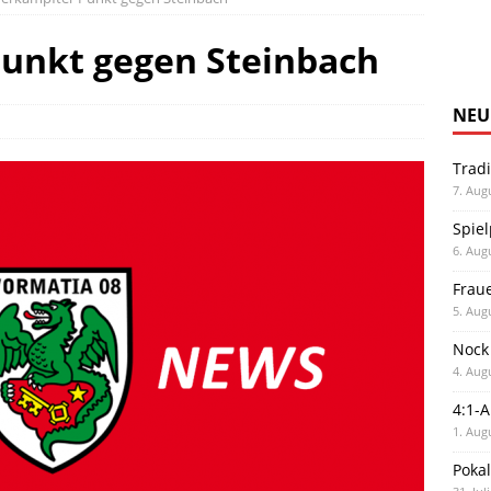
Punkt gegen Steinbach
NEU
Trad
7. Aug
Spiel
6. Aug
Frau
5. Aug
Nock
4. Aug
4:1-
1. Aug
Poka