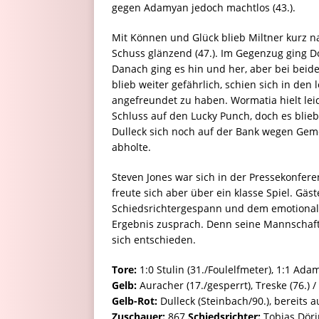
gegen Adamyan jedoch machtlos (43.).
Mit Können und Glück blieb Miltner kurz 
Schuss glänzend (47.). Im Gegenzug ging Do
Danach ging es hin und her, aber bei beide
blieb weiter gefährlich, schien sich in de
angefreundet zu haben. Wormatia hielt le
Schluss auf den Lucky Punch, doch es blie
Dulleck sich noch auf der Bank wegen Geme
abholte.
Steven Jones war sich in der Pressekonferen
freute sich aber über ein klasse Spiel. Gä
Schiedsrichtergespann und dem emotional
Ergebnis zusprach. Denn seine Mannschaft 
sich entschieden.
Tore:
1:0 Stulin (31./Foulelfmeter), 1:1 Adam
Gelb:
Auracher (17./gesperrt), Treske (76.) / 
Gelb-Rot:
Dulleck (Steinbach/90.), bereits 
Zuschauer:
867
Schiedsrichter:
Tobias Döri