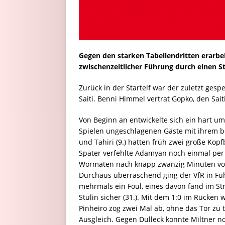
Gegen den starken Tabellendritten erarb
zwischenzeitlicher Führung durch einen Stu
Zurück in der Startelf war der zuletzt gesp
Saiti. Benni Himmel vertrat Gopko, den Sai
Von Beginn an entwickelte sich ein hart umk
Spielen ungeschlagenen Gäste mit ihrem b
und Tahiri (9.) hatten früh zwei große Kopfb
Später verfehlte Adamyan noch einmal per F
Wormaten nach knapp zwanzig Minuten vor 
Durchaus überraschend ging der VfR in Fü
mehrmals ein Foul, eines davon fand im Str
Stulin sicher (31.). Mit dem 1:0 im Rücken 
Pinheiro zog zwei Mal ab, ohne das Tor zu t
Ausgleich. Gegen Dulleck konnte Miltner no