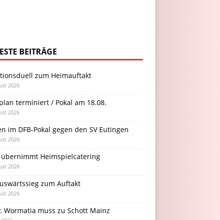
ESTE BEITRÄGE
itionsduell zum Heimauftakt
ust 2026
plan terminiert / Pokal am 18.08.
ust 2026
en im DFB-Pokal gegen den SV Eutingen
ust 2026
 übernimmt Heimspielcatering
ust 2026
Auswärtssieg zum Auftakt
ust 2026
l: Wormatia muss zu Schott Mainz