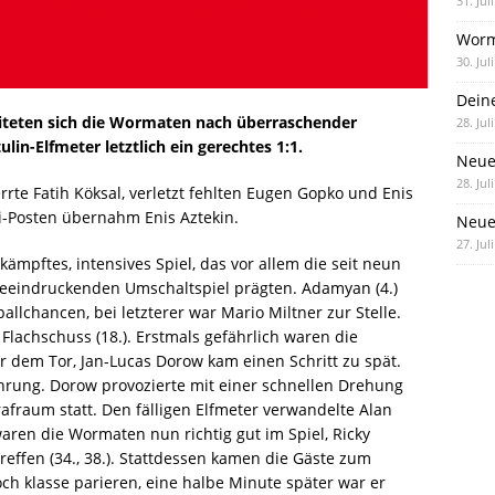
31. Jul
Worm
30. Jul
Dein
eiteten sich die Wormaten nach überraschender
28. Jul
lin-Elfmeter letztlich ein gerechtes 1:1.
Neue
28. Jul
errte Fatih Köksal, verletzt fehlten Eugen Gopko und Enis
ti-Posten übernahm Enis Aztekin.
Neue 
27. Jul
ämpftes, intensives Spiel, das vor allem die seit neun
eeindruckenden Umschaltspiel prägten. Adamyan (4.)
allchancen, bei letzterer war Mario Miltner zur Stelle.
lachschuss (18.). Erstmals gefährlich waren die
dem Tor, Jan-Lucas Dorow kam einen Schritt zu spät.
hrung. Dorow provozierte mit einer schnellen Drehung
afraum statt. Den fälligen Elfmeter verwandelte Alan
waren die Wormaten nun richtig gut im Spiel, Ricky
reffen (34., 38.). Stattdessen kamen die Gäste zum
ch klasse parieren, eine halbe Minute später war er