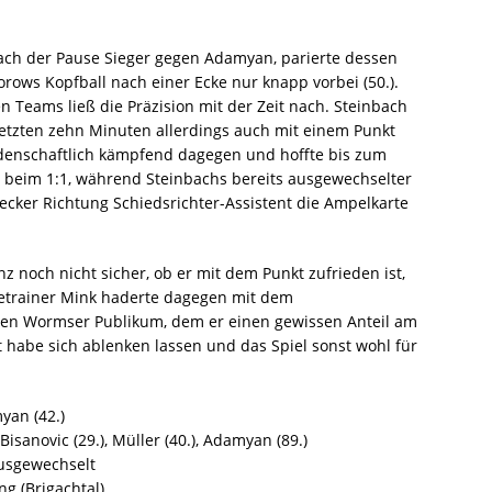
nach der Pause Sieger gegen Adamyan, parierte dessen
rows Kopfball nach einer Ecke nur knapp vorbei (50.).
n Teams ließ die Präzision mit der Zeit nach. Steinbach
n letzten zehn Minuten allerdings auch mit einem Punkt
idenschaftlich kämpfend dagegen und hoffte bis zum
b beim 1:1, während Steinbachs bereits ausgewechselter
cker Richtung Schiedsrichter-Assistent die Ampelkarte
z noch nicht sicher, ob er mit dem Punkt zufrieden ist,
stetrainer Mink haderte dagegen mit dem
en Wormser Publikum, dem er einen gewissen Anteil am
habe sich ablenken lassen und das Spiel sonst wohl für
yan (42.)
Bisanovic (29.), Müller (40.), Adamyan (89.)
ausgewechselt
ng (Brigachtal)