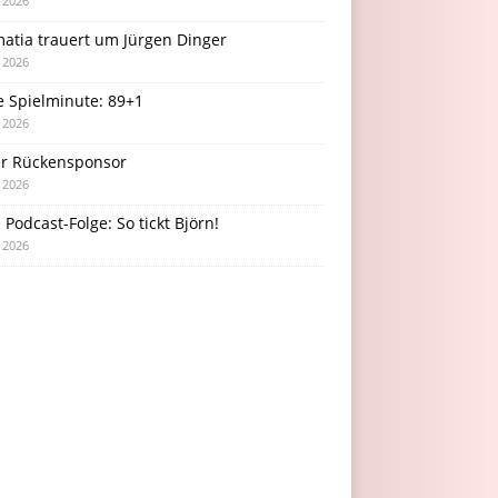
i 2026
atia trauert um Jürgen Dinger
i 2026
e Spielminute: 89+1
i 2026
r Rückensponsor
i 2026
Podcast-Folge: So tickt Björn!
i 2026