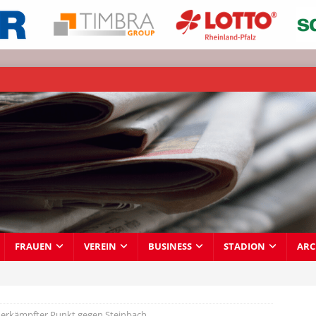
FRAUEN
VEREIN
BUSINESS
STADION
ARC
 erkämpfter Punkt gegen Steinbach