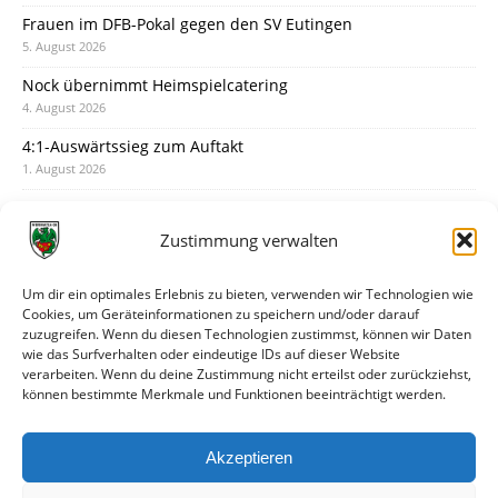
Frauen im DFB-Pokal gegen den SV Eutingen
5. August 2026
Nock übernimmt Heimspielcatering
4. August 2026
4:1-Auswärtssieg zum Auftakt
1. August 2026
Pokal: Wormatia muss zu Schott Mainz
31. Juli 2026
Zustimmung verwalten
Wormatia trauert um Jürgen Dinger
30. Juli 2026
Um dir ein optimales Erlebnis zu bieten, verwenden wir Technologien wie
Cookies, um Geräteinformationen zu speichern und/oder darauf
Deine Spielminute: 89+1
zuzugreifen. Wenn du diesen Technologien zustimmst, können wir Daten
28. Juli 2026
wie das Surfverhalten oder eindeutige IDs auf dieser Website
verarbeiten. Wenn du deine Zustimmung nicht erteilst oder zurückziehst,
Neuer Rückensponsor
können bestimmte Merkmale und Funktionen beeinträchtigt werden.
28. Juli 2026
Neue Podcast-Folge: So tickt Björn!
Akzeptieren
27. Juli 2026