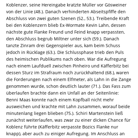
Koblenzer, seine Hereingabe kratzte Müller vor Gösweiner
von der Linie (48.). Danach verhinderten Abseitspfiffe den
Abschluss von zwei guten Szenen (52., 53.). Treibende Kraft
bei den Koblenzern blieb Ex-Wormate Kevin Lahn, dessen
nächste gute Flanke Freund und Feind knapp verpassten,
den Abschluss begrub Miltner unter sich (59.). Danach
tanzte Zinram drei Gegenspieler aus, kam beim Schuss
jedoch in Rücklage (63.). Die Schlussphase trieb den Puls
des heimischen Publikums nach oben. War die Aufregung
nach einem Laufduell zwischen Pinheiro und Käfferbitz bei
dessen Sturz im Strafraum noch zurückhaltend (68.), waren
die Forderungen nach einem Elfmeter, als Lahn in die Zange
genommen wurde, schon deutlich lauter (71.). Das Fass zum
überlaufen brachte dann ein Unfall an der Seitenlinie:
Benni Maas konnte nach einem Kopfball nicht mehr
ausweichen und krachte mit Lahn zusammen, worauf beide
minutenlang liegen blieben (75.). Schiri Martenstein ließ
zunächst weiterlaufen, was zwar zu einer dicken Chance für
Koblenz führte (Käfferbitz verpasste Bozics Flanke nur
knapp), aber auch zu einiger Aufregung. Im Anschluss an