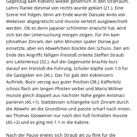
Gegenzug kam Koblenz wieder gefährlich in den Strafraum,
Lahns Flanke diesmal von rechts wurde geklärt (21.). Eine
Szene mit Folgen, denn am Ende wurde Daisuke Ando von
Wekesser abgegrätscht und musste verletzt ausgewechselt
werden. Ob es denn Japaner schlimmer erwischt hat, wird
sich bei der Untersuchung morgen zeigen. Für ihn kam
Johnathan Zinram, der zehn Minuten später Dorow gut
einsetzte, aber ein Abwehrbein blockte den Schuss. Den am
Ende des Angriffs fälligen Freistoß zirkelte Steffen Straub
ans Lattenkreuz (32.). Auf der Gegenseite brachte kurz
darauf ein Freistoß die Führung, Schüler köpfte zum 1:0 für
die Gastgeber ein (36.). Das Tor gab den Koblenzern
Auftrieb. Bozic verzog aus guter Position (38.), Käfferbitz
schoss flach am langen Pfosten vorbei und Mario Miltner
musste gleich doppelt aus nächster Nähe gegen Antonaci
parieren (45.+1). Stattdessen schlängelte sich Zinram durch
die Abwehr an die Grundlinie und passte scharf nach innen,
wo Thomas Gösweiner nur noch den Fuß hinhalten musste
(45.+2) und es ging mit 1:1 in die Kabine.
Nach der Pause erwies sich Straub als zu flink für die