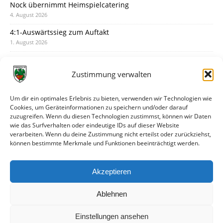
Nock übernimmt Heimspielcatering
4. August 2026
4:1-Auswärtssieg zum Auftakt
1. August 2026
Pokal: Wormatia muss zu Schott Mainz
31. Juli 2026
Zustimmung verwalten
Wormatia trauert um Jürgen Dinger
30. Juli 2026
Um dir ein optimales Erlebnis zu bieten, verwenden wir Technologien wie
Cookies, um Geräteinformationen zu speichern und/oder darauf
Deine Spielminute: 89+1
zuzugreifen. Wenn du diesen Technologien zustimmst, können wir Daten
28. Juli 2026
wie das Surfverhalten oder eindeutige IDs auf dieser Website
verarbeiten. Wenn du deine Zustimmung nicht erteilst oder zurückziehst,
Neuer Rückensponsor
können bestimmte Merkmale und Funktionen beeinträchtigt werden.
28. Juli 2026
Neue Podcast-Folge: So tickt Björn!
Akzeptieren
27. Juli 2026
Ablehnen
Einstellungen ansehen