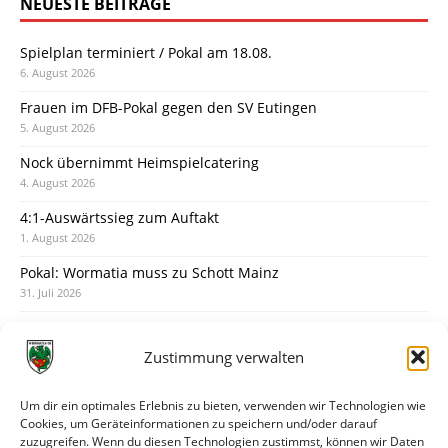
NEUESTE BEITRÄGE
Spielplan terminiert / Pokal am 18.08.
6. August 2026
Frauen im DFB-Pokal gegen den SV Eutingen
5. August 2026
Nock übernimmt Heimspielcatering
4. August 2026
4:1-Auswärtssieg zum Auftakt
1. August 2026
Pokal: Wormatia muss zu Schott Mainz
31. Juli 2026
Wormatia trauert um Jürgen Dinger
30. Juli 2026
Zustimmung verwalten
Deine Spielminute: 89+1
28. Juli 2026
Um dir ein optimales Erlebnis zu bieten, verwenden wir Technologien wie
Cookies, um Geräteinformationen zu speichern und/oder darauf
Neuer Rückensponsor
zuzugreifen. Wenn du diesen Technologien zustimmst, können wir Daten