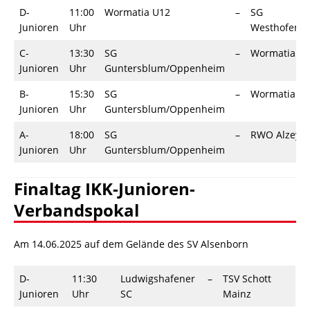
D-
11:00
Wormatia U12
–
SG
Junioren
Uhr
Westhofen/
C-
13:30
SG
–
Wormatia U
Junioren
Uhr
Guntersblum/Oppenheim
B-
15:30
SG
–
Wormatia U
Junioren
Uhr
Guntersblum/Oppenheim
A-
18:00
SG
–
RWO Alzey
Junioren
Uhr
Guntersblum/Oppenheim
Finaltag IKK-Junioren-
Verbandspokal
Am 14.06.2025 auf dem Gelände des SV Alsenborn
D-
11:30
Ludwigshafener
–
TSV Schott
Junioren
Uhr
SC
Mainz