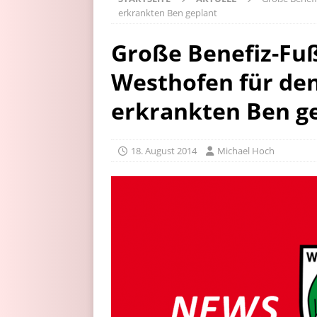
erkrankten Ben geplant
Große Benefiz-Fuß
Westhofen für de
erkrankten Ben g
18. August 2014
Michael Hoch