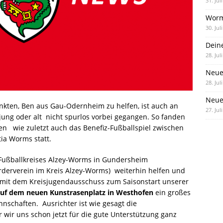
31. Jul
Worm
30. Jul
Dein
28. Jul
Neue
28. Jul
Neue 
nkten, Ben aus Gau-Odernheim zu helfen, ist auch an
27. Jul
ung oder alt  nicht spurlos vorbei gegangen. So fanden
n  wie zuletzt auch das Benefiz-Fußballspiel zwischen
a Worms statt.
s Fußballkreises Alzey-Worms in Gundersheim
rderverein im Kreis Alzey-Worms) weiterhin helfen und
mit dem Kreisjugendausschuss zum Saisonstart unserer
auf dem neuen Kunstrasenplatz in Westhofen
ein großes
nschaften. Ausrichter ist wie gesagt die
 wir uns schon jetzt für die gute Unterstützung ganz