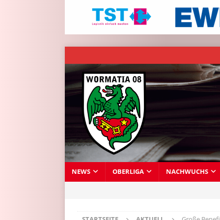
NEWS
OBERLIGA
NACHWUCHS
STARTSEITE
AKTUELL
Große Benefi