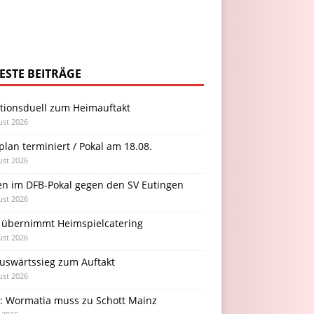
ESTE BEITRÄGE
itionsduell zum Heimauftakt
ust 2026
plan terminiert / Pokal am 18.08.
ust 2026
en im DFB-Pokal gegen den SV Eutingen
ust 2026
 übernimmt Heimspielcatering
ust 2026
Auswärtssieg zum Auftakt
ust 2026
l: Wormatia muss zu Schott Mainz