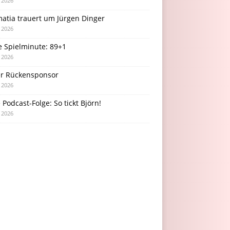
i 2026
atia trauert um Jürgen Dinger
i 2026
e Spielminute: 89+1
i 2026
r Rückensponsor
i 2026
Podcast-Folge: So tickt Björn!
i 2026