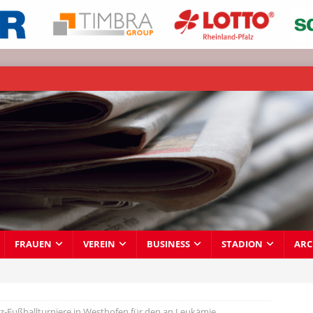
FRAUEN
VEREIN
BUSINESS
STADION
ARC
z-Fußballturniere in Westhofen für den an Leukämie