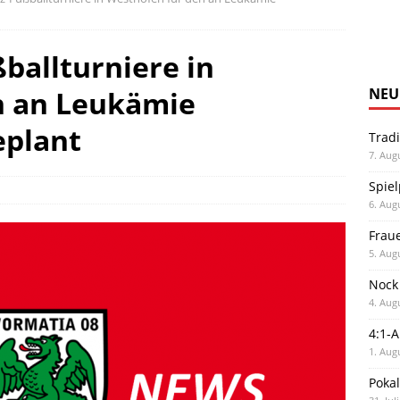
ballturniere in
n an Leukämie
NEU
eplant
Trad
7. Aug
Spiel
6. Aug
Frau
5. Aug
Nock
4. Aug
4:1-
1. Aug
Poka