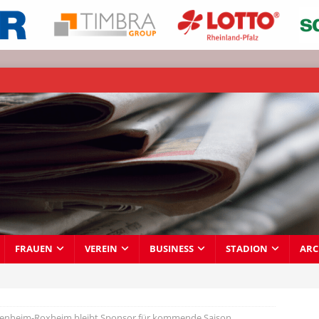
FRAUEN
VEREIN
BUSINESS
STADION
ARC
nheim-Roxheim bleibt Sponsor für kommende Saison