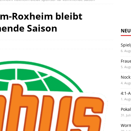
m-Roxheim bleibt
ende Saison
NEU
Spiel
6. Aug
Frau
5. Aug
Nock
4. Aug
4:1-
1. Aug
Poka
31. Jul
Worm