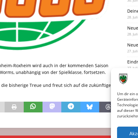
30. Jul
Dein
28. Jul
Neue
28. Jul
Neue 
27. Jul
Eind
heim-Roxheim wird auch in der kommenden Saison
27. Jul
Worms, unabhängig von der Spielklasse, fortsetzen.
 die bisherige Treue und freut sich auf die zukünftige
Um dir ein 
Geräteinfor
Technologie
auf dieser 
zurückziehs
Akz