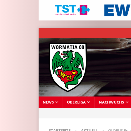
NEWS
OBERLIGA
NACHWUCHS
STARTSEITE
AKTUELL
GLOBUS Bobe