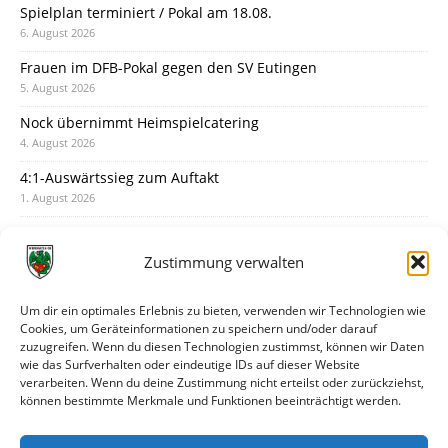
Spielplan terminiert / Pokal am 18.08.
6. August 2026
Frauen im DFB-Pokal gegen den SV Eutingen
5. August 2026
Nock übernimmt Heimspielcatering
4. August 2026
4:1-Auswärtssieg zum Auftakt
1. August 2026
Pokal: Wormatia muss zu Schott Mainz
31. Juli 2026
Zustimmung verwalten
Wormatia trauert um Jürgen Dinger
30. Juli 2026
Um dir ein optimales Erlebnis zu bieten, verwenden wir Technologien wie
Cookies, um Geräteinformationen zu speichern und/oder darauf
Deine Spielminute: 89+1
zuzugreifen. Wenn du diesen Technologien zustimmst, können wir Daten
28. Juli 2026
wie das Surfverhalten oder eindeutige IDs auf dieser Website
verarbeiten. Wenn du deine Zustimmung nicht erteilst oder zurückziehst,
Neuer Rückensponsor
können bestimmte Merkmale und Funktionen beeinträchtigt werden.
28. Juli 2026