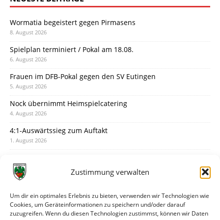
Wormatia begeistert gegen Pirmasens
8. August 2026
Spielplan terminiert / Pokal am 18.08.
6. August 2026
Frauen im DFB-Pokal gegen den SV Eutingen
5. August 2026
Nock übernimmt Heimspielcatering
4. August 2026
4:1-Auswärtssieg zum Auftakt
1. August 2026
Pokal: Wormatia muss zu Schott Mainz
31. Juli 2026
Zustimmung verwalten
Wormatia trauert um Jürgen Dinger
30. Juli 2026
Um dir ein optimales Erlebnis zu bieten, verwenden wir Technologien wie
Cookies, um Geräteinformationen zu speichern und/oder darauf
Deine Spielminute: 89+1
zuzugreifen. Wenn du diesen Technologien zustimmst, können wir Daten