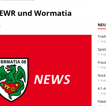
 EWR und Wormatia
NEU
n
Trad
7. Aug
Spiel
6. Aug
Frau
5. Aug
Nock
4. Aug
4:1-
1. Aug
Poka