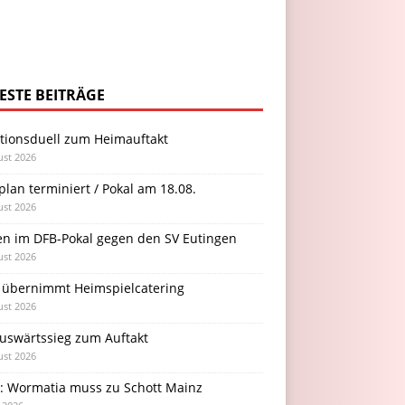
ESTE BEITRÄGE
itionsduell zum Heimauftakt
ust 2026
plan terminiert / Pokal am 18.08.
ust 2026
en im DFB-Pokal gegen den SV Eutingen
ust 2026
 übernimmt Heimspielcatering
ust 2026
Auswärtssieg zum Auftakt
ust 2026
l: Wormatia muss zu Schott Mainz