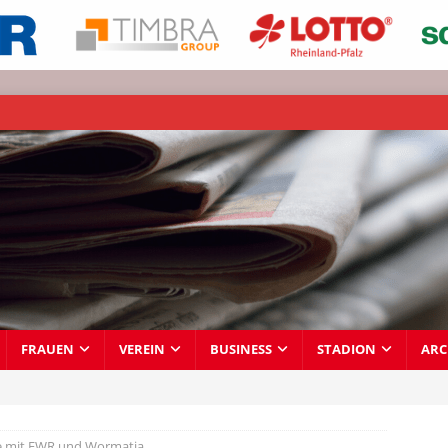
FRAUEN
VEREIN
BUSINESS
STADION
ARC
e mit EWR und Wormatia