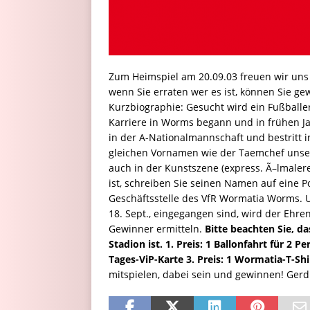
Zum Heimspiel am 20.09.03 freuen wir un
wenn Sie erraten wer es ist, können Sie ge
Kurzbiographie: Gesucht wird ein Fußballe
Karriere in Worms begann und in frühen J
in der A-Nationalmannschaft und bestritt 
gleichen Vornamen wie der Taemchef unser
auch in der Kunstszene (express. Ã–lmale
ist, schreiben Sie seinen Namen auf eine P
Geschäftsstelle des VfR Wormatia Worms. U
18. Sept., eingegangen sind, wird der Ehre
Gewinner ermitteln.
Bitte beachten Sie, d
Stadion ist.
1. Preis: 1 Ballonfahrt für 2 
Tages-ViP-Karte
3. Preis: 1 Wormatia-T-Shi
mitspielen, dabei sein und gewinnen! Ger