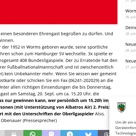
31. Jul
Worm
30. Jul
Dein
s einen besonderen Ehrengast begrüßen zu dürfen. Und
28. Jul
winnen.
Neue
r der 1952 in Worms geboren wurde, seine sportliche
28. Jul
ahren schon zum Hamburger SV wechselte. 3x spielte er
insgesamt 408 Bundesligaspiele. Der zu Erratende hat den
Neue 
er Fußballnationalmannschaft und ist zwischenzeitlich
27. Jul
rei) kein Unbekannter mehr. Wenn Sie wissen wer gemeint
ostkarte oder schicken Sie ein Fax (06241-202029) an die
nter allen richtigen Einsendungen die bis Donnerstag,
ngast am Samstag, 20. Sept. um ca. 15.20 Uhr, die
ass nur gewinnen kann, wer persönlich um 15.20h im
Personen (mit Unterstützung von Albatros Air)
2. Preis: 1
rt mit den Unterschriften der Oberligaspieler
Also,
d Obenauer (Pressesprecher)
Um dir ein 
Geräteinfor
Technologie