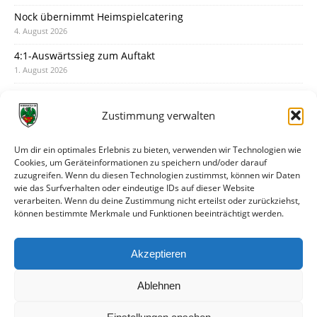
Nock übernimmt Heimspielcatering
4. August 2026
4:1-Auswärtssieg zum Auftakt
1. August 2026
Pokal: Wormatia muss zu Schott Mainz
31. Juli 2026
Zustimmung verwalten
Wormatia trauert um Jürgen Dinger
30. Juli 2026
Um dir ein optimales Erlebnis zu bieten, verwenden wir Technologien wie
Cookies, um Geräteinformationen zu speichern und/oder darauf
Deine Spielminute: 89+1
zuzugreifen. Wenn du diesen Technologien zustimmst, können wir Daten
28. Juli 2026
wie das Surfverhalten oder eindeutige IDs auf dieser Website
verarbeiten. Wenn du deine Zustimmung nicht erteilst oder zurückziehst,
Neuer Rückensponsor
können bestimmte Merkmale und Funktionen beeinträchtigt werden.
28. Juli 2026
Neue Podcast-Folge: So tickt Björn!
Akzeptieren
27. Juli 2026
Ablehnen