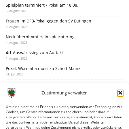
Spielplan terminiert / Pokal am 18.08.
6. August 2026
Frauen im DFB-Pokal gegen den SV Eutingen
5. August 2026
Nock übernimmt Heimspielcatering
4. August 2026
4:1-Auswärtssieg zum Auftakt
1. August 2026
Pokal: Wormatia muss zu Schott Mainz
31. Juli 2026
Wormatia trauert um Jürgen Dinger
30. Juli 2026
Zustimmung verwalten
Deine Spielminute: 89+1
28. Juli 2026
Um dir ein optimales Erlebnis zu bieten, verwenden wir Technologien wie
Cookies, um Geräteinformationen zu speichern und/oder darauf
Neuer Rückensponsor
zuzugreifen. Wenn du diesen Technologien zustimmst, können wir Daten
28. Juli 2026
wie das Surfverhalten oder eindeutige IDs auf dieser Website
verarbeiten. Wenn du deine Zustimmung nicht erteilst oder zurückziehst,