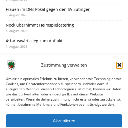
Frauen im DFB-Pokal gegen den SV Eutingen
5. August 2026
Nock übernimmt Heimspielcatering
4. August 2026
4:1-Auswärtssieg zum Auftakt
1. August 2026
Pokal: Wormatia muss zu Schott Mainz
31. Juli 2026
Zustimmung verwalten
Wormatia trauert um Jürgen Dinger
30. Juli 2026
Um dir ein optimales Erlebnis zu bieten, verwenden wir Technologien wie
Cookies, um Geräteinformationen zu speichern und/oder darauf
Deine Spielminute: 89+1
zuzugreifen. Wenn du diesen Technologien zustimmst, können wir Daten
28. Juli 2026
wie das Surfverhalten oder eindeutige IDs auf dieser Website
verarbeiten. Wenn du deine Zustimmung nicht erteilst oder zurückziehst,
Neuer Rückensponsor
können bestimmte Merkmale und Funktionen beeinträchtigt werden.
28. Juli 2026
Neue Podcast-Folge: So tickt Björn!
Akzeptieren
27. Juli 2026