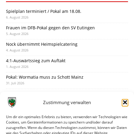
Spielplan terminiert / Pokal am 18.08.
6. August 2026
Frauen im DFB-Pokal gegen den SV Eutingen
5. August 2026
Nock übernimmt Heimspielcatering
4. August 2026
4:1-Auswärtssieg zum Auftakt
1. August 2026
Pokal: Wormatia muss zu Schott Mainz
31. Juli 2026
Wormatia trauert um Jürgen Dinger
30. Juli 2026
Zustimmung verwalten
Deine Spielminute: 89+1
28. Juli 2026
Um dir ein optimales Erlebnis zu bieten, verwenden wir Technologien wie
Cookies, um Geräteinformationen zu speichern und/oder darauf
Neuer Rückensponsor
zuzugreifen. Wenn du diesen Technologien zustimmst, können wir Daten
28. Juli 2026
wie das Surfverhalten oder eindeutige IDs auf dieser Website