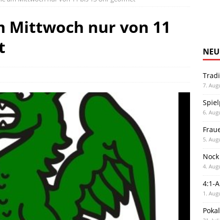
m Mittwoch nur von 11
t
NEU
Trad
7. Aug
Spiel
6. Aug
Frau
5. Aug
Nock
4. Aug
4:1-
1. Aug
Poka