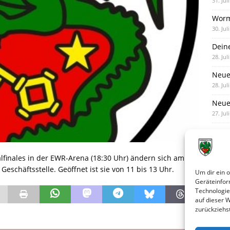
31. Jul
Worm
30. Jul
Dein
28. Jul
Neue
28. Jul
Neue 
27. Jul
inales in der EWR-Arena (18:30 Uhr) ändern sich am
eschäftsstelle. Geöffnet ist sie von 11 bis 13 Uhr.
Um dir ein 
Geräteinfor
Technologie
auf dieser 
zurückziehs