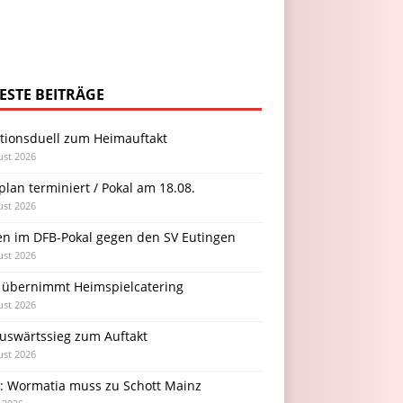
ESTE BEITRÄGE
itionsduell zum Heimauftakt
ust 2026
plan terminiert / Pokal am 18.08.
ust 2026
en im DFB-Pokal gegen den SV Eutingen
ust 2026
 übernimmt Heimspielcatering
ust 2026
Auswärtssieg zum Auftakt
ust 2026
l: Wormatia muss zu Schott Mainz