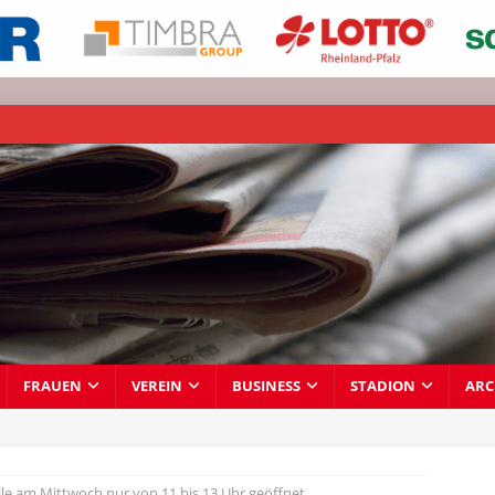
FRAUEN
VEREIN
BUSINESS
STADION
ARC
lle am Mittwoch nur von 11 bis 13 Uhr geöffnet