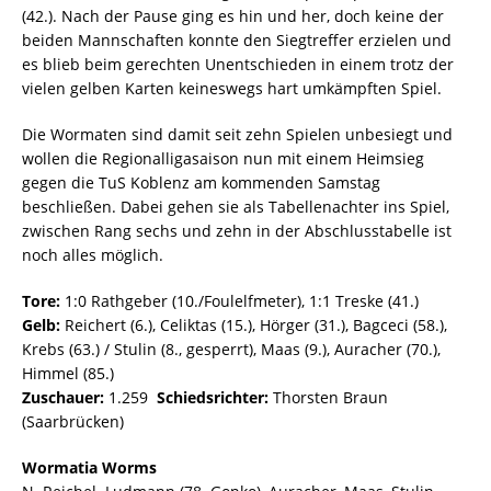
(42.). Nach der Pause ging es hin und her, doch keine der
beiden Mannschaften konnte den Siegtreffer erzielen und
es blieb beim gerechten Unentschieden in einem trotz der
vielen gelben Karten keineswegs hart umkämpften Spiel.
Die Wormaten sind damit seit zehn Spielen unbesiegt und
wollen die Regionalligasaison nun mit einem Heimsieg
gegen die TuS Koblenz am kommenden Samstag
beschließen. Dabei gehen sie als Tabellenachter ins Spiel,
zwischen Rang sechs und zehn in der Abschlusstabelle ist
noch alles möglich.
Tore:
1:0 Rathgeber (10./Foulelfmeter), 1:1 Treske (41.)
Gelb:
Reichert (6.), Celiktas (15.), Hörger (31.), Bagceci (58.),
Krebs (63.) / Stulin (8., gesperrt), Maas (9.), Auracher (70.),
Himmel (85.)
Zuschauer:
1.259
Schiedsrichter:
Thorsten Braun
(Saarbrücken)
Wormatia Worms