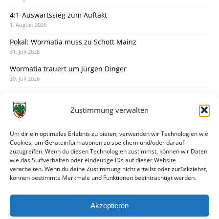
4:1-Auswärtssieg zum Auftakt
1. August 2026
Pokal: Wormatia muss zu Schott Mainz
31. Juli 2026
Wormatia trauert um Jürgen Dinger
30. Juli 2026
Deine Spielminute: 89+1
28. Juli 2026
Zustimmung verwalten
Neuer Rückensponsor
28. Juli 2026
Um dir ein optimales Erlebnis zu bieten, verwenden wir Technologien wie
Cookies, um Geräteinformationen zu speichern und/oder darauf
Neue Podcast-Folge: So tickt Björn!
zuzugreifen. Wenn du diesen Technologien zustimmst, können wir Daten
27. Juli 2026
wie das Surfverhalten oder eindeutige IDs auf dieser Website
verarbeiten. Wenn du deine Zustimmung nicht erteilst oder zurückziehst,
Eindrücke vom Stadionfest
können bestimmte Merkmale und Funktionen beeinträchtigt werden.
27. Juli 2026
Unterhaltsamer Abschlusstest mit später Niederlage
Akzeptieren
25. Juli 2026