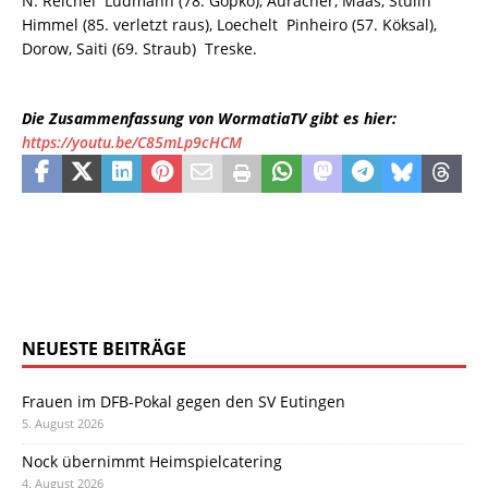
N. Reichel  Ludmann (78. Gopko), Auracher, Maas, Stulin 
Himmel (85. verletzt raus), Loechelt  Pinheiro (57. Köksal),
Dorow, Saiti (69. Straub)  Treske.
Die Zusammenfassung von WormatiaTV gibt es hier:
https://youtu.be/C85mLp9cHCM
NEUESTE BEITRÄGE
Frauen im DFB-Pokal gegen den SV Eutingen
5. August 2026
Nock übernimmt Heimspielcatering
4. August 2026