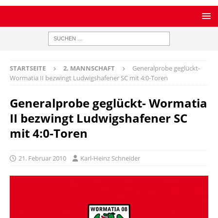
STARTSEITE
2. MANNSCHAFT
Generalprobe geglückt-
Wormatia II bezwingt Ludwigshafener SC mit 4:0-Toren
Generalprobe geglückt- Wormatia
II bezwingt Ludwigshafener SC
mit 4:0-Toren
21. Februar 2010
Karl-Heinz Schneider