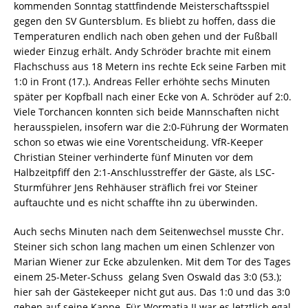
kommenden Sonntag stattfindende Meisterschaftsspiel
gegen den SV Guntersblum. Es bliebt zu hoffen, dass die
Temperaturen endlich nach oben gehen und der Fußball
wieder Einzug erhält. Andy Schröder brachte mit einem
Flachschuss aus 18 Metern ins rechte Eck seine Farben mit
1:0 in Front (17.). Andreas Feller erhöhte sechs Minuten
später per Kopfball nach einer Ecke von A. Schröder auf 2:0.
Viele Torchancen konnten sich beide Mannschaften nicht
herausspielen, insofern war die 2:0-Führung der Wormaten
schon so etwas wie eine Vorentscheidung. VfR-Keeper
Christian Steiner verhinderte fünf Minuten vor dem
Halbzeitpfiff den 2:1-Anschlusstreffer der Gäste, als LSC-
Sturmführer Jens Rehhäuser sträflich frei vor Steiner
auftauchte und es nicht schaffte ihn zu überwinden.
Auch sechs Minuten nach dem Seitenwechsel musste Chr.
Steiner sich schon lang machen um einen Schlenzer von
Marian Wiener zur Ecke abzulenken. Mit dem Tor des Tages 
einem 25-Meter-Schuss  gelang Sven Oswald das 3:0 (53.);
hier sah der Gästekeeper nicht gut aus. Das 1:0 und das 3:0
gehen auf seine Kappe. Für Wormatia II war es letztlich egal 