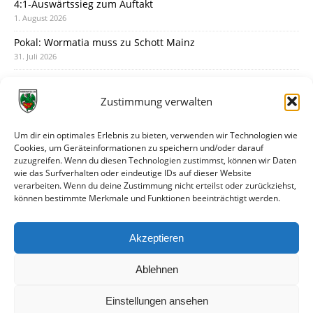
4:1-Auswärtssieg zum Auftakt
1. August 2026
Pokal: Wormatia muss zu Schott Mainz
31. Juli 2026
Wormatia trauert um Jürgen Dinger
30. Juli 2026
Zustimmung verwalten
Deine Spielminute: 89+1
28. Juli 2026
Um dir ein optimales Erlebnis zu bieten, verwenden wir Technologien wie
Cookies, um Geräteinformationen zu speichern und/oder darauf
Neuer Rückensponsor
zuzugreifen. Wenn du diesen Technologien zustimmst, können wir Daten
28. Juli 2026
wie das Surfverhalten oder eindeutige IDs auf dieser Website
verarbeiten. Wenn du deine Zustimmung nicht erteilst oder zurückziehst,
Neue Podcast-Folge: So tickt Björn!
können bestimmte Merkmale und Funktionen beeinträchtigt werden.
27. Juli 2026
Eindrücke vom Stadionfest
Akzeptieren
27. Juli 2026
Ablehnen
Einstellungen ansehen