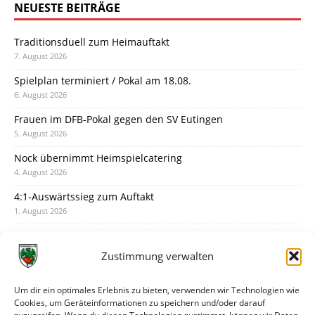
NEUESTE BEITRÄGE
Traditionsduell zum Heimauftakt
7. August 2026
Spielplan terminiert / Pokal am 18.08.
6. August 2026
Frauen im DFB-Pokal gegen den SV Eutingen
5. August 2026
Nock übernimmt Heimspielcatering
4. August 2026
4:1-Auswärtssieg zum Auftakt
1. August 2026
Pokal: Wormatia muss zu Schott Mainz
31. Juli 2026
Zustimmung verwalten
Wormatia trauert um Jürgen Dinger
30. Juli 2026
Um dir ein optimales Erlebnis zu bieten, verwenden wir Technologien wie
Cookies, um Geräteinformationen zu speichern und/oder darauf
Deine Spielminute: 89+1