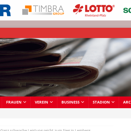
FRAUEN
VEREIN
BUSINESS
STADION
ARC
Ganz schwache Leistung reicht zum Sieg in Lemberg