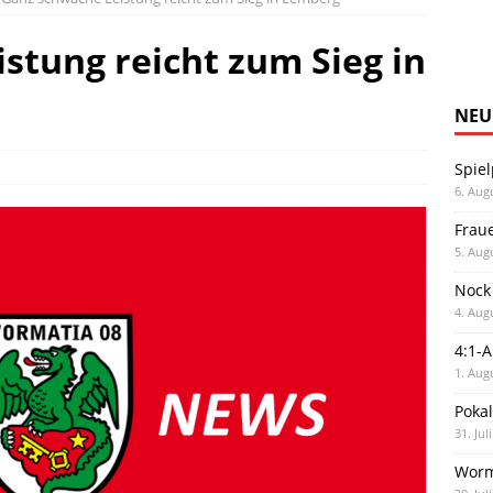
stung reicht zum Sieg in
NEU
Spiel
6. Aug
Frau
5. Aug
Nock
4. Aug
4:1-
1. Aug
Poka
31. Jul
Worm