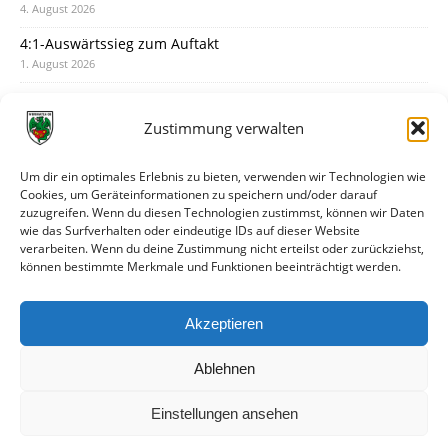
4. August 2026
4:1-Auswärtssieg zum Auftakt
1. August 2026
Pokal: Wormatia muss zu Schott Mainz
31. Juli 2026
Zustimmung verwalten
Wormatia trauert um Jürgen Dinger
30. Juli 2026
Um dir ein optimales Erlebnis zu bieten, verwenden wir Technologien wie
Cookies, um Geräteinformationen zu speichern und/oder darauf
Deine Spielminute: 89+1
zuzugreifen. Wenn du diesen Technologien zustimmst, können wir Daten
28. Juli 2026
wie das Surfverhalten oder eindeutige IDs auf dieser Website
verarbeiten. Wenn du deine Zustimmung nicht erteilst oder zurückziehst,
Neuer Rückensponsor
können bestimmte Merkmale und Funktionen beeinträchtigt werden.
28. Juli 2026
Neue Podcast-Folge: So tickt Björn!
Akzeptieren
27. Juli 2026
Ablehnen
Einstellungen ansehen