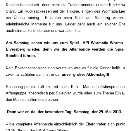
Kindern fantastisch  denn nicht die Trainer sondern unsere Kinder waren
Stars. Ein Rucksackessen auf der Tribüne, singen des Wormatia Liedes
ein Übungstraining Einlaufen beim Spiel am Samstag waren wei
erlebnisreiche Momente für uns. Leider geht auch ein solcher Erlebni
auch einmal zu Ende aber uns war allen klar:
Am Samstag sehen wir uns zum Spiel VfR Wormatia Worms  S
Elversberg wieder, denn wir die Affenbande werden die Spieler 
Spielfeld führen.
Kein Erwachsener kann sich vorstellen was es für die Kinder heißt: nur 
zweimal schlafen dann ist er da
unser großer Aktionstag!!!
Spannung pur die Luft knistert in der Kita – Mannschaftsbesprechung in
Affengruppe  theoretisch per Spielplan wurde alles zum Thema Einlaufen
den Mannschaften besprochen.
Dann war er da  der besondere Tag  Samstag, der 25. Mai 2013.
–
die komplette Affenbande einschließlich der Eltern trafen sich pünktlic
13.15 Uhr vor der
EWR-Arena Worms