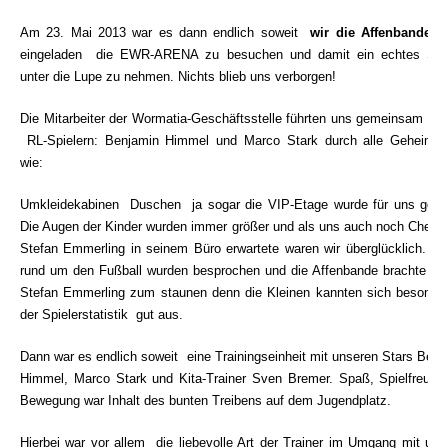
Am 23. Mai 2013 war es dann endlich soweit 
wir die Affenbande
wa
eingeladen
die EWR-ARENA zu besuchen und damit ein echtes Sta
unter die Lupe zu nehmen. Nichts blieb uns verborgen!
Die Mitarbeiter der Wormatia-Geschäftsstelle führten uns gemeinsam mit
RL-Spielern: Benjamin Himmel und Marco Stark durch alle Geheimrä
wie:
Umkleidekabinen  Duschen  ja sogar die VIP-Etage wurde für uns geöff
Die Augen der Kinder wurden immer größer und als uns auch noch Cheftra
Stefan Emmerling in seinem Büro erwartete waren wir überglücklich. Fr
rund um den Fußball wurden besprochen und die Affenbande brachte Tra
Stefan Emmerling zum staunen denn die Kleinen kannten sich besonder
der Spielerstatistik
gut aus.
Dann war es endlich soweit  eine Trainingseinheit mit unseren Stars Benj
Himmel, Marco Stark und Kita-Trainer Sven Bremer. Spaß, Spielfreude
Bewegung war Inhalt des bunten Treibens auf dem Jugendplatz.
Hierbei war vor allem die liebevolle Art der Trainer im Umgang mit uns