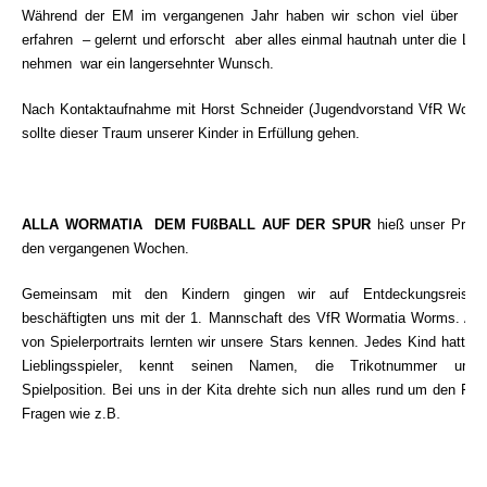
Während der EM im vergangenen Jahr haben wir schon viel über Fuß
erfahren
– gelernt und erforscht  aber alles einmal hautnah unter die Lu
nehmen
war ein langersehnter Wunsch.
Nach Kontaktaufnahme mit Horst Schneider (Jugendvorstand VfR Worma
sollte dieser Traum unserer Kinder in Erfüllung gehen.
ALLA WORMATIA  DEM FUßBALL AUF DER SPUR
hieß unser Projek
den vergangenen Wochen.
Gemeinsam mit den Kindern gingen wir auf Entdeckungsreise
beschäftigten uns mit der 1. Mannschaft des VfR Wormatia Worms. An
von Spielerportraits lernten wir unsere Stars kennen. Jedes Kind hatte e
Lieblingsspieler, kennt seinen Namen, die Trikotnummer und
Spielposition. Bei uns in der Kita drehte sich nun alles rund um den Fußb
Fragen wie z.B.