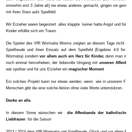
immerhin erst 3 Jahre alt) nie etwas anderes
gemacht, gingen sie gemei
mit ihren Stars aufs Spielfeld.
Wir Erzieher waren begeistert  alles klappte  keiner hatte Angst und für u
Kinder erfüllte sich ein Traum.
Die Spieler des VfR Wormatia Worms zeigten an diesem Tage nicht nur 
Spielfreude und ihren Einsatz auf dem Spielfeld (Ergebnis 4-0 für un
Wormatia) sondern
vor allem auch ein Herz für Kinder,
denn
man mus
noch einmal hervorheben, der liebevolle Umgang mit
unseren Affenkind
war spürbar und für uns Erzieher ein 
magischer Moment
Ein solches Projekt kann nur etwas werden, wenn  wie in unserem Falle 
Menschen gibt die eine solche Aktion ohne viele Worte unterstützen.
Danke an alle.
In diesem Sinne wünschen wir 
die Affenbande der katholischen 
Liebfrauen
 für die Saison
2013 / 2014 dem VfR Wormatia viel Spielfreude, Glück und vor allem Erfo