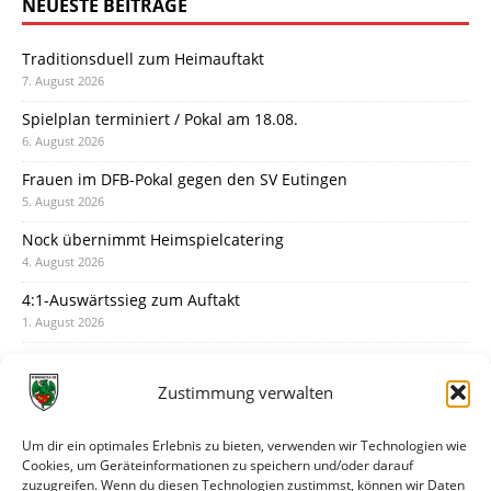
NEUESTE BEITRÄGE
Traditionsduell zum Heimauftakt
7. August 2026
Spielplan terminiert / Pokal am 18.08.
6. August 2026
Frauen im DFB-Pokal gegen den SV Eutingen
5. August 2026
Nock übernimmt Heimspielcatering
4. August 2026
4:1-Auswärtssieg zum Auftakt
1. August 2026
Pokal: Wormatia muss zu Schott Mainz
31. Juli 2026
Zustimmung verwalten
Wormatia trauert um Jürgen Dinger
30. Juli 2026
Um dir ein optimales Erlebnis zu bieten, verwenden wir Technologien wie
Cookies, um Geräteinformationen zu speichern und/oder darauf
Deine Spielminute: 89+1
zuzugreifen. Wenn du diesen Technologien zustimmst, können wir Daten