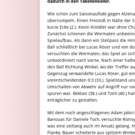
dadurch in den Tabellenkeller.
Wie schon zum Saisonauftakt gegen Alzenau
überrumpeln. Einen Freistoß in Nähe der S
kurze Ecke (2.). Kevin Knödler war ohne Chan
Zunächst schienen die Wormaten unbeeindr
Spielaufbau. Als dann ein Steilpass die Hi
Ball schließlich bei Lucas Röser und von do
versuchten die Wormaten, das Spiel an sic
unkoordiniert nach vorne. Nach einer halb
den Ball Richtung Winkel, wo der Treffer a
Gegenzug verwandelte Lucas Röser, gut ein
vorentscheidenden 0:3 (33.). Spielstand und
Umschalten von Abwehr auf Angriff nur no
spüren war. Bektasi (38.) und Toch (40.) h
erträglicher zu gestalten.
Mit dem noch angeschlagenen Adam Jabiri f
Banouas für Daniele Toch, versuchte Ronny 
was eine zeitlang auch im Ansatz gelang. 
Flanke, Bauer scheiterte aus spitzem Winke