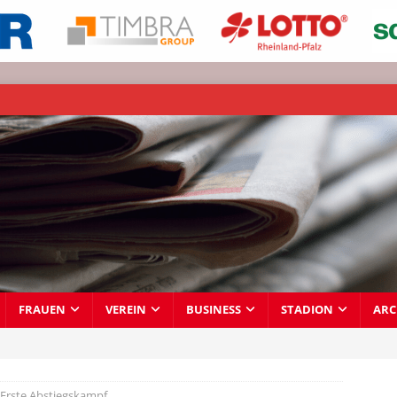
FRAUEN
VEREIN
BUSINESS
STADION
ARC
 Erste Abstiegskampf