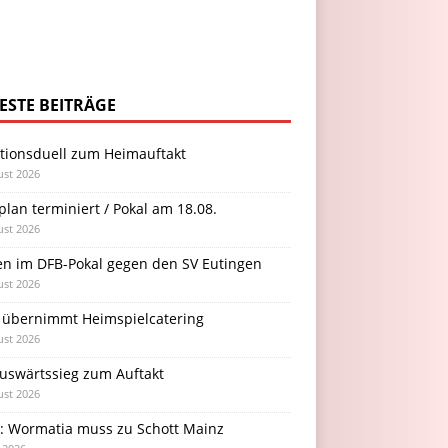
ESTE BEITRÄGE
itionsduell zum Heimauftakt
ust 2026
plan terminiert / Pokal am 18.08.
ust 2026
en im DFB-Pokal gegen den SV Eutingen
ust 2026
 übernimmt Heimspielcatering
ust 2026
Auswärtssieg zum Auftakt
ust 2026
l: Wormatia muss zu Schott Mainz