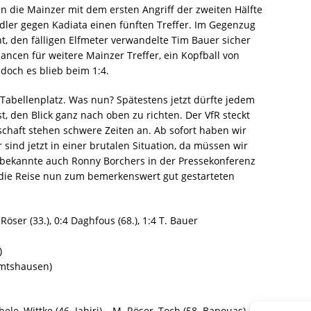
 die Mainzer mit dem ersten Angriff der zweiten Hälfte
nödler gegen Kadiata einen fünften Treffer. Im Gegenzug
t, den fälligen Elfmeter verwandelte Tim Bauer sicher
ancen für weitere Mainzer Treffer, ein Kopfball von
 doch es blieb beim 1:4.
Tabellenplatz. Was nun? Spätestens jetzt dürfte jedem
st, den Blick ganz nach oben zu richten. Der VfR steckt
schaft stehen schwere Zeiten an. Ab sofort haben wir
ind jetzt in einer brutalen Situation, da müssen wir
 bekannte auch Ronny Borchers in der Pressekonferenz
t die Reise nun zum bemerkenswert gut gestarteten
. Röser (33.), 0:4 Daghfous (68.), 1:4 T. Bauer
)
mtshausen)
ele, Wittke (46. Jabiri) – M. Röser, Toch (58. Banouas), T.