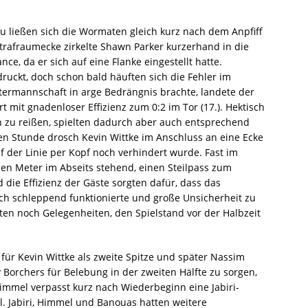
 ließen sich die Wormaten gleich kurz nach dem Anpfiff
trafraumecke zirkelte Shawn Parker kurzerhand in die
ce, da er sich auf eine Flanke eingestellt hatte.
uckt, doch schon bald häuften sich die Fehler im
ntermannschaft in arge Bedrängnis brachte, landete der
rt mit gnadenloser Effizienz zum 0:2 im Tor (17.). Hektisch
h zu reißen, spielten dadurch aber auch entsprechend
en Stunde drosch Kevin Wittke im Anschluss an eine Ecke
uf der Linie per Kopf noch verhindert wurde. Fast im
en Meter im Abseits stehend, einen Steilpass zum
 die Effizienz der Gäste sorgten dafür, dass das
ch schleppend funktionierte und große Unsicherheit zu
atten noch Gelegenheiten, den Spielstand vor der Halbzeit
ür Kevin Wittke als zweite Spitze und später Nassim
Borchers für Belebung in der zweiten Hälfte zu sorgen,
Himmel verpasst kurz nach Wiederbeginn eine Jabiri-
l. Jabiri, Himmel und Banouas hatten weitere