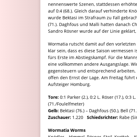
nennenswerte Szenen, stattdessen erhöhten
auf 0:4 (68.). Gleich darauf verhinderte K
wurde Bektasi im Strafraum zu Fall gebrach
(71.). Daghfous und Malli hatten danach Ch
Sandro Rösner wurde auf der Linie geklärt,
Wormatia rutscht damit auf den vorletzten 
klar sein, dass es diese Saison vermessen i
fürs Erste im Abstiegskampf. Für die Mann
eine vollkommen andere Ausgangslage. Wir s
gegensteuern und entsprechend arbeiten,
offen den Ernst der Lage. Am Freitag führ
Aufsteiger Homburg.
Tore:
0:1 Parker (2.), 0:2 L. Röser (17.), 0:3 L
(71./Foulelfmeter)
Gelb:
Bektasi (76.) – Daghfous (50.), Bell (71.
Zuschauer:
1.220
Schiedsrichter:
Rabe (Si
Wormatia Worms
Knödler – Himmel, Rösner, Steil, Krettek – Ab