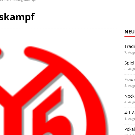
gskampf
NEU
Trad
7. Aug
Spiel
6. Aug
Frau
5. Aug
Nock
4. Aug
4:1-
1. Aug
Poka