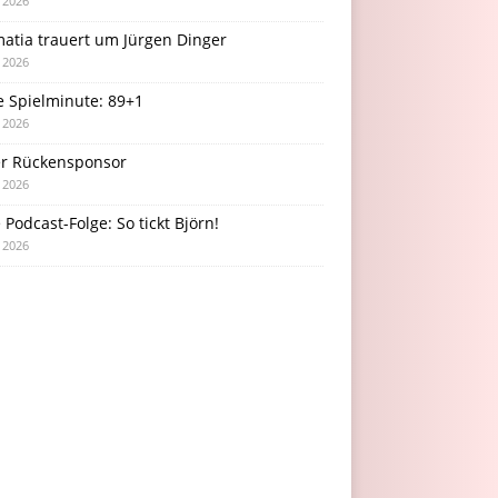
i 2026
atia trauert um Jürgen Dinger
i 2026
e Spielminute: 89+1
i 2026
r Rückensponsor
i 2026
Podcast-Folge: So tickt Björn!
i 2026