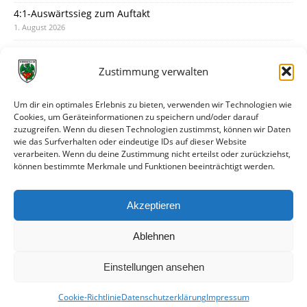
4:1-Auswärtssieg zum Auftakt
1. August 2026
Pokal: Wormatia muss zu Schott Mainz
31. Juli 2026
Zustimmung verwalten
Wormatia trauert um Jürgen Dinger
30. Juli 2026
Um dir ein optimales Erlebnis zu bieten, verwenden wir Technologien wie
Cookies, um Geräteinformationen zu speichern und/oder darauf
Deine Spielminute: 89+1
zuzugreifen. Wenn du diesen Technologien zustimmst, können wir Daten
28. Juli 2026
wie das Surfverhalten oder eindeutige IDs auf dieser Website
verarbeiten. Wenn du deine Zustimmung nicht erteilst oder zurückziehst,
Neuer Rückensponsor
können bestimmte Merkmale und Funktionen beeinträchtigt werden.
28. Juli 2026
Neue Podcast-Folge: So tickt Björn!
Akzeptieren
27. Juli 2026
Ablehnen
Einstellungen ansehen
Cookie-Richtlinie
Datenschutzerklärung
Impressum
© VfR Wormatia Worms