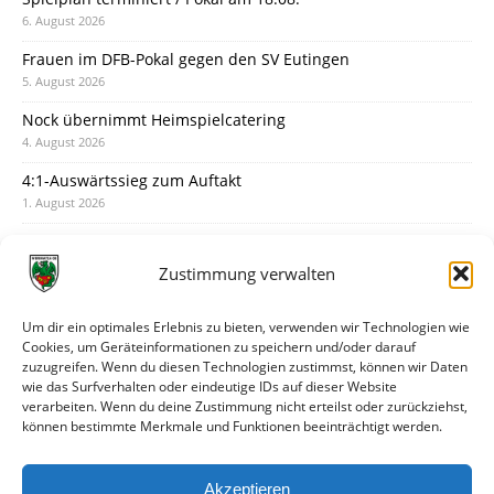
6. August 2026
Frauen im DFB-Pokal gegen den SV Eutingen
5. August 2026
Nock übernimmt Heimspielcatering
4. August 2026
4:1-Auswärtssieg zum Auftakt
1. August 2026
Pokal: Wormatia muss zu Schott Mainz
31. Juli 2026
Zustimmung verwalten
Wormatia trauert um Jürgen Dinger
30. Juli 2026
Um dir ein optimales Erlebnis zu bieten, verwenden wir Technologien wie
Cookies, um Geräteinformationen zu speichern und/oder darauf
Deine Spielminute: 89+1
zuzugreifen. Wenn du diesen Technologien zustimmst, können wir Daten
28. Juli 2026
wie das Surfverhalten oder eindeutige IDs auf dieser Website
verarbeiten. Wenn du deine Zustimmung nicht erteilst oder zurückziehst,
Neuer Rückensponsor
können bestimmte Merkmale und Funktionen beeinträchtigt werden.
28. Juli 2026
Neue Podcast-Folge: So tickt Björn!
Akzeptieren