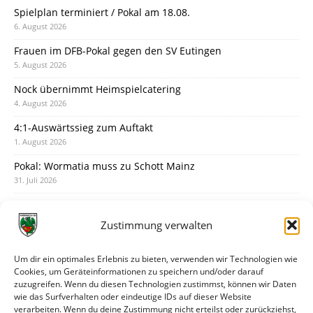
Spielplan terminiert / Pokal am 18.08.
6. August 2026
Frauen im DFB-Pokal gegen den SV Eutingen
5. August 2026
Nock übernimmt Heimspielcatering
4. August 2026
4:1-Auswärtssieg zum Auftakt
1. August 2026
Pokal: Wormatia muss zu Schott Mainz
31. Juli 2026
Wormatia trauert um Jürgen Dinger
30. Juli 2026
Zustimmung verwalten
Deine Spielminute: 89+1
28. Juli 2026
Um dir ein optimales Erlebnis zu bieten, verwenden wir Technologien wie
Cookies, um Geräteinformationen zu speichern und/oder darauf
Neuer Rückensponsor
zuzugreifen. Wenn du diesen Technologien zustimmst, können wir Daten
28. Juli 2026
wie das Surfverhalten oder eindeutige IDs auf dieser Website
verarbeiten. Wenn du deine Zustimmung nicht erteilst oder zurückziehst,