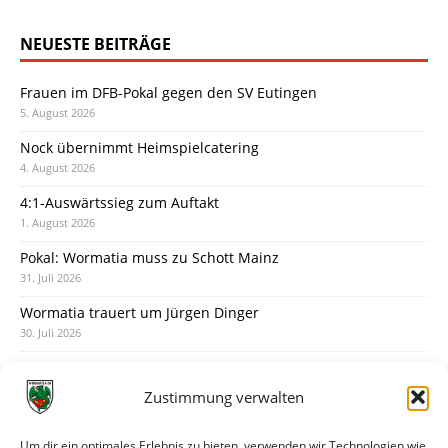
NEUESTE BEITRÄGE
Frauen im DFB-Pokal gegen den SV Eutingen
5. August 2026
Nock übernimmt Heimspielcatering
4. August 2026
4:1-Auswärtssieg zum Auftakt
1. August 2026
Pokal: Wormatia muss zu Schott Mainz
31. Juli 2026
Wormatia trauert um Jürgen Dinger
30. Juli 2026
Deine Spielminute: 89+1
28. Juli 2026
Zustimmung verwalten
Neuer Rückensponsor
28. Juli 2026
Um dir ein optimales Erlebnis zu bieten, verwenden wir Technologien wie