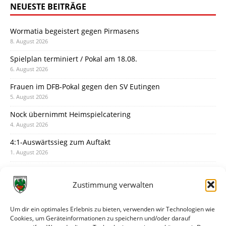
NEUESTE BEITRÄGE
Wormatia begeistert gegen Pirmasens
8. August 2026
Spielplan terminiert / Pokal am 18.08.
6. August 2026
Frauen im DFB-Pokal gegen den SV Eutingen
5. August 2026
Nock übernimmt Heimspielcatering
4. August 2026
4:1-Auswärtssieg zum Auftakt
1. August 2026
Pokal: Wormatia muss zu Schott Mainz
31. Juli 2026
Zustimmung verwalten
Wormatia trauert um Jürgen Dinger
30. Juli 2026
Um dir ein optimales Erlebnis zu bieten, verwenden wir Technologien wie
Cookies, um Geräteinformationen zu speichern und/oder darauf
Deine Spielminute: 89+1