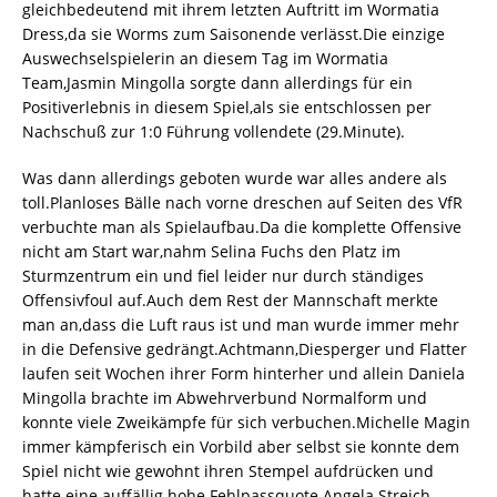
gleichbedeutend mit ihrem letzten Auftritt im Wormatia
Dress,da sie Worms zum Saisonende verlässt.Die einzige
Auswechselspielerin an diesem Tag im Wormatia
Team,Jasmin Mingolla sorgte dann allerdings für ein
Positiverlebnis in diesem Spiel,als sie entschlossen per
Nachschuß zur 1:0 Führung vollendete (29.Minute).
Was dann allerdings geboten wurde war alles andere als
toll.Planloses Bälle nach vorne dreschen auf Seiten des VfR
verbuchte man als Spielaufbau.Da die komplette Offensive
nicht am Start war,nahm Selina Fuchs den Platz im
Sturmzentrum ein und fiel leider nur durch ständiges
Offensivfoul auf.Auch dem Rest der Mannschaft merkte
man an,dass die Luft raus ist und man wurde immer mehr
in die Defensive gedrängt.Achtmann,Diesperger und Flatter
laufen seit Wochen ihrer Form hinterher und allein Daniela
Mingolla brachte im Abwehrverbund Normalform und
konnte viele Zweikämpfe für sich verbuchen.Michelle Magin
immer kämpferisch ein Vorbild aber selbst sie konnte dem
Spiel nicht wie gewohnt ihren Stempel aufdrücken und
hatte eine auffällig hohe Fehlpassquote.Angela Streich