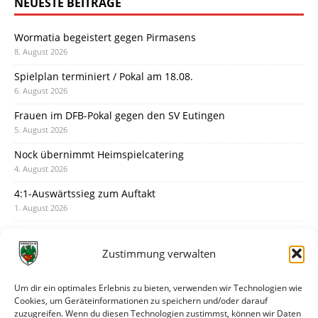
NEUESTE BEITRÄGE
Wormatia begeistert gegen Pirmasens
8. August 2026
Spielplan terminiert / Pokal am 18.08.
6. August 2026
Frauen im DFB-Pokal gegen den SV Eutingen
5. August 2026
Nock übernimmt Heimspielcatering
4. August 2026
4:1-Auswärtssieg zum Auftakt
1. August 2026
Pokal: Wormatia muss zu Schott Mainz
31. Juli 2026
Zustimmung verwalten
Wormatia trauert um Jürgen Dinger
30. Juli 2026
Um dir ein optimales Erlebnis zu bieten, verwenden wir Technologien wie
Cookies, um Geräteinformationen zu speichern und/oder darauf
Deine Spielminute: 89+1
zuzugreifen. Wenn du diesen Technologien zustimmst, können wir Daten