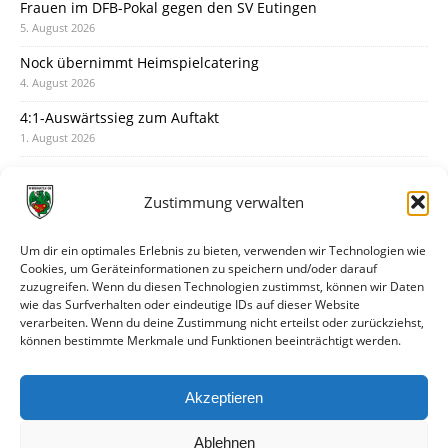
Frauen im DFB-Pokal gegen den SV Eutingen
5. August 2026
Nock übernimmt Heimspielcatering
4. August 2026
4:1-Auswärtssieg zum Auftakt
1. August 2026
Pokal: Wormatia muss zu Schott Mainz
31. Juli 2026
Zustimmung verwalten
Wormatia trauert um Jürgen Dinger
30. Juli 2026
Um dir ein optimales Erlebnis zu bieten, verwenden wir Technologien wie
Cookies, um Geräteinformationen zu speichern und/oder darauf
Deine Spielminute: 89+1
zuzugreifen. Wenn du diesen Technologien zustimmst, können wir Daten
28. Juli 2026
wie das Surfverhalten oder eindeutige IDs auf dieser Website
verarbeiten. Wenn du deine Zustimmung nicht erteilst oder zurückziehst,
Neuer Rückensponsor
können bestimmte Merkmale und Funktionen beeinträchtigt werden.
28. Juli 2026
Neue Podcast-Folge: So tickt Björn!
Akzeptieren
27. Juli 2026
Ablehnen