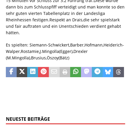
15 Minuten vor Schluss zur 3:2 Führung traf.Diese wurde
dann bis zum Schlusspfiff verteidigt und man konnte so den
sehr guten vierten Tabellenplatz in der Landesliga
Rheinhessen festigen.Respekt an Drais,die sehr spielstark
und fair auftraten und ein Unentschieden verdient gehabt
hätten.
Es spielten: Siemann-Schwickert,Barber,Hofmann,Heiderich-
Walper,Rostamie,J.Mingolla(Egger),Drexler
(M.Mingolla),Brusius,Öszoy(Bätz)
NEUESTE BEITRÄGE