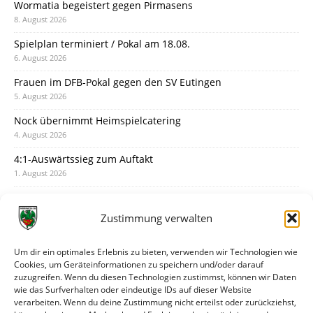
Wormatia begeistert gegen Pirmasens
8. August 2026
Spielplan terminiert / Pokal am 18.08.
6. August 2026
Frauen im DFB-Pokal gegen den SV Eutingen
5. August 2026
Nock übernimmt Heimspielcatering
4. August 2026
4:1-Auswärtssieg zum Auftakt
1. August 2026
Pokal: Wormatia muss zu Schott Mainz
31. Juli 2026
Zustimmung verwalten
Wormatia trauert um Jürgen Dinger
30. Juli 2026
Um dir ein optimales Erlebnis zu bieten, verwenden wir Technologien wie
Cookies, um Geräteinformationen zu speichern und/oder darauf
Deine Spielminute: 89+1
zuzugreifen. Wenn du diesen Technologien zustimmst, können wir Daten
28. Juli 2026
wie das Surfverhalten oder eindeutige IDs auf dieser Website
verarbeiten. Wenn du deine Zustimmung nicht erteilst oder zurückziehst,
Neuer Rückensponsor