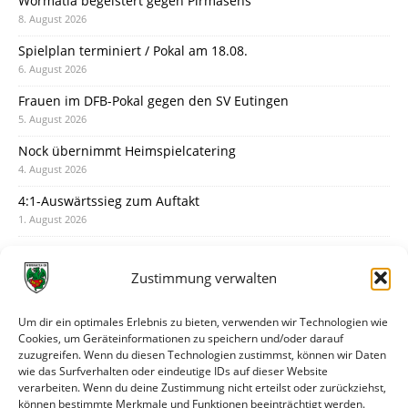
Wormatia begeistert gegen Pirmasens
8. August 2026
Spielplan terminiert / Pokal am 18.08.
6. August 2026
Frauen im DFB-Pokal gegen den SV Eutingen
5. August 2026
Nock übernimmt Heimspielcatering
4. August 2026
4:1-Auswärtssieg zum Auftakt
1. August 2026
Pokal: Wormatia muss zu Schott Mainz
31. Juli 2026
Zustimmung verwalten
Wormatia trauert um Jürgen Dinger
30. Juli 2026
Um dir ein optimales Erlebnis zu bieten, verwenden wir Technologien wie
Cookies, um Geräteinformationen zu speichern und/oder darauf
Deine Spielminute: 89+1
zuzugreifen. Wenn du diesen Technologien zustimmst, können wir Daten
28. Juli 2026
wie das Surfverhalten oder eindeutige IDs auf dieser Website
verarbeiten. Wenn du deine Zustimmung nicht erteilst oder zurückziehst,
Neuer Rückensponsor
können bestimmte Merkmale und Funktionen beeinträchtigt werden.