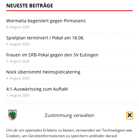
NEUESTE BEITRÄGE
Wormatia begeistert gegen Pirmasens
8. August 2026
Spielplan terminiert / Pokal am 18.08.
6. August 2026
Frauen im DFB-Pokal gegen den SV Eutingen
5. August 2026
Nock übernimmt Heimspielcatering
4. August 2026
4:1-Auswärtssieg zum Auftakt
1. August 2026
Pokal: Wormatia muss zu Schott Mainz
31. Juli 2026
Zustimmung verwalten
Wormatia trauert um Jürgen Dinger
30. Juli 2026
Um dir ein optimales Erlebnis zu bieten, verwenden wir Technologien wie
Cookies, um Geräteinformationen zu speichern und/oder darauf