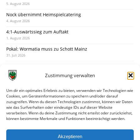
5. August 2026
Nock übernimmt Heimspielcatering
4. August 2026
4:1-Auswärtssieg zum Auftakt
1. August 2026
Pokal: Wormatia muss zu Schott Mainz
31. Juli 2026
Wormatia trauert um Jürgen Dinger
30. Juli 2026
Zustimmung verwalten
Deine Spielminute: 89+1
28. Juli 2026
Um dir ein optimales Erlebnis zu bieten, verwenden wir Technologien wie
Cookies, um Geräteinformationen zu speichern und/oder darauf
Neuer Rückensponsor
zuzugreifen. Wenn du diesen Technologien zustimmst, können wir Daten
28. Juli 2026
wie das Surfverhalten oder eindeutige IDs auf dieser Website
verarbeiten. Wenn du deine Zustimmung nicht erteilst oder zurückziehst,
Neue Podcast-Folge: So tickt Björn!
können bestimmte Merkmale und Funktionen beeinträchtigt werden.
27. Juli 2026
Eindrücke vom Stadionfest
Akzeptieren