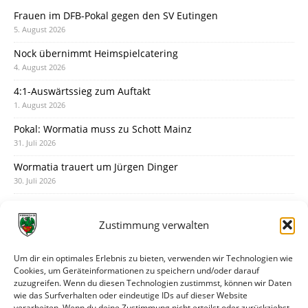
Frauen im DFB-Pokal gegen den SV Eutingen
5. August 2026
Nock übernimmt Heimspielcatering
4. August 2026
4:1-Auswärtssieg zum Auftakt
1. August 2026
Pokal: Wormatia muss zu Schott Mainz
31. Juli 2026
Wormatia trauert um Jürgen Dinger
30. Juli 2026
Deine Spielminute: 89+1
28. Juli 2026
Zustimmung verwalten
Neuer Rückensponsor
28. Juli 2026
Um dir ein optimales Erlebnis zu bieten, verwenden wir Technologien wie
Cookies, um Geräteinformationen zu speichern und/oder darauf
Neue Podcast-Folge: So tickt Björn!
zuzugreifen. Wenn du diesen Technologien zustimmst, können wir Daten
27. Juli 2026
wie das Surfverhalten oder eindeutige IDs auf dieser Website
verarbeiten. Wenn du deine Zustimmung nicht erteilst oder zurückziehst,