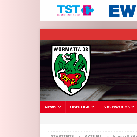
NEWS
OBERLIGA
NACHWUCHS
STARTSEITE
AKTUELL
Frauen II: Gl