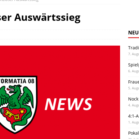
oser Auswärtssieg
NEU
Trad
7. Aug
Spiel
6. Aug
Frau
5. Aug
Nock
4. Aug
4:1-
1. Aug
Poka