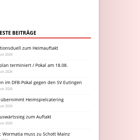
ESTE BEITRÄGE
itionsduell zum Heimauftakt
ust 2026
plan terminiert / Pokal am 18.08.
ust 2026
en im DFB-Pokal gegen den SV Eutingen
ust 2026
 übernimmt Heimspielcatering
ust 2026
Auswärtssieg zum Auftakt
ust 2026
l: Wormatia muss zu Schott Mainz