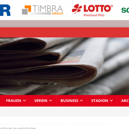
FRAUEN
VEREIN
BUSINESS
STADION
ARC
anzloser Auswärtssieg