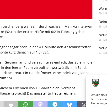
31. Jul
Worm
30. Jul
Dein
von Lerchenberg war sehr durchwachsen. Man konnte zwar
28. Jul
e (32.) in der ersten Hälfte mit 0:2 in Führung gehen,
Neue
te.
28. Jul
Gegner sogar noch in der 49. Minute den Anschlusstreffer
Neue 
öhte kurz danach auf 1:3 (53.).
27. Jul
en Gegnern an und versäumte es einfach, das Spiel in die
 in den leeren Raum verpufften wortwörtlich im Sand,
tark bestreut. Ein Handelfmeter, verwandelt von Joanna
zum 1:4.
rklichem Erkennen von Fußballspielen. Verdient
Hause gebracht! Das musste für heute reichen.
Um dir ein 
Geräteinfor
Technologie