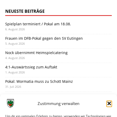
NEUESTE BEITRÄGE
Spielplan terminiert / Pokal am 18.08.
6. August 2026
Frauen im DFB-Pokal gegen den SV Eutingen
5. August 2026
Nock übernimmt Heimspielcatering
4. August 2026
4:1-Auswärtssieg zum Auftakt
1. August 2026
Pokal: Wormatia muss zu Schott Mainz
31. Juli 2026
Wormatia trauert um Jürgen Dinger
30. Juli 2026
Zustimmung verwalten
Deine Spielminute: 89+1
28. Juli 2026
Um dir ein optimales Erlebnis zu bieten, verwenden wir Technologien wie