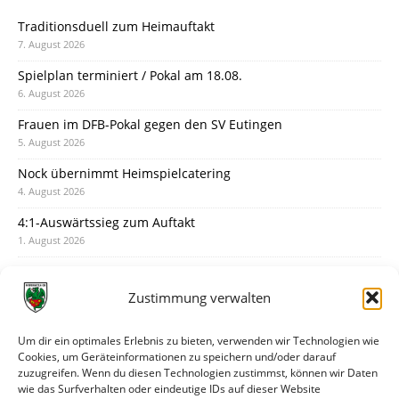
Traditionsduell zum Heimauftakt
7. August 2026
Spielplan terminiert / Pokal am 18.08.
6. August 2026
Frauen im DFB-Pokal gegen den SV Eutingen
5. August 2026
Nock übernimmt Heimspielcatering
4. August 2026
4:1-Auswärtssieg zum Auftakt
1. August 2026
Pokal: Wormatia muss zu Schott Mainz
31. Juli 2026
Zustimmung verwalten
Wormatia trauert um Jürgen Dinger
30. Juli 2026
Um dir ein optimales Erlebnis zu bieten, verwenden wir Technologien wie
Cookies, um Geräteinformationen zu speichern und/oder darauf
Deine Spielminute: 89+1
zuzugreifen. Wenn du diesen Technologien zustimmst, können wir Daten
28. Juli 2026
wie das Surfverhalten oder eindeutige IDs auf dieser Website