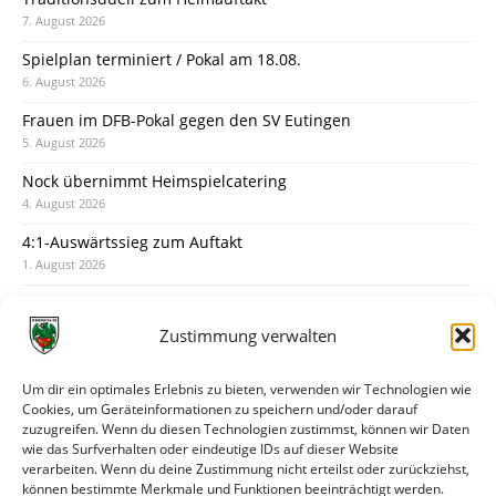
7. August 2026
Spielplan terminiert / Pokal am 18.08.
6. August 2026
Frauen im DFB-Pokal gegen den SV Eutingen
5. August 2026
Nock übernimmt Heimspielcatering
4. August 2026
4:1-Auswärtssieg zum Auftakt
1. August 2026
Pokal: Wormatia muss zu Schott Mainz
31. Juli 2026
Zustimmung verwalten
Wormatia trauert um Jürgen Dinger
30. Juli 2026
Um dir ein optimales Erlebnis zu bieten, verwenden wir Technologien wie
Cookies, um Geräteinformationen zu speichern und/oder darauf
Deine Spielminute: 89+1
zuzugreifen. Wenn du diesen Technologien zustimmst, können wir Daten
28. Juli 2026
wie das Surfverhalten oder eindeutige IDs auf dieser Website
verarbeiten. Wenn du deine Zustimmung nicht erteilst oder zurückziehst,
Neuer Rückensponsor
können bestimmte Merkmale und Funktionen beeinträchtigt werden.