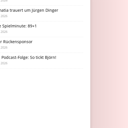
i 2026
atia trauert um Jürgen Dinger
i 2026
e Spielminute: 89+1
i 2026
r Rückensponsor
i 2026
Podcast-Folge: So tickt Björn!
i 2026