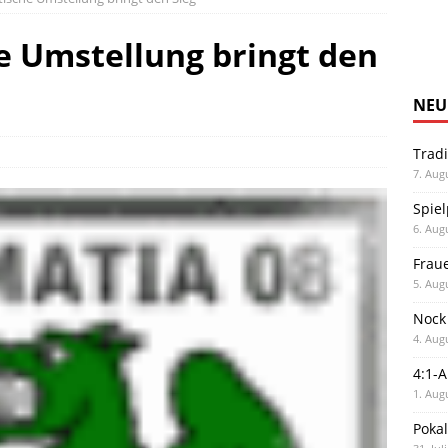
he Umstellung bringt den
NEU
Trad
7. Aug
Spiel
6. Aug
Frau
5. Aug
Nock
4. Aug
4:1-
1. Aug
Poka