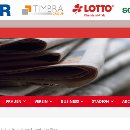
FRAUEN
VEREIN
BUSINESS
STADION
ARC
tische Umstellung bringt den Sieg