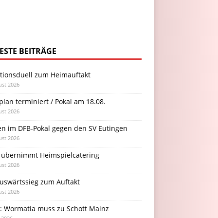
ESTE BEITRÄGE
itionsduell zum Heimauftakt
ust 2026
plan terminiert / Pokal am 18.08.
ust 2026
en im DFB-Pokal gegen den SV Eutingen
ust 2026
 übernimmt Heimspielcatering
ust 2026
Auswärtssieg zum Auftakt
ust 2026
l: Wormatia muss zu Schott Mainz