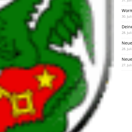
31. Jul
Worm
30. Jul
Dein
28. Jul
Neue
28. Jul
Neue 
27. Jul