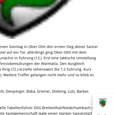
nen Sonntag in Ober-Olm den ersten Sieg dieser Saison
iel auf ein Tor, allerdings ging Ober-Olm mit dem
ächst in Führung (13.). Erst eine taktische Umstellung
Offensivbemühungen der Wormatia. Den Ausgleich
 Ihrig (72.) erzielte sehenswert die 1:2 Führung. Kurz
). Weitere Treffer gelangen nicht mehr und so blieb es
tt, Diesperger, Boba, Greiner, Stiebing, Lütz, Barber,
lle Tabellenführer DSG Breitenthal/Niederhambach um
te Spielgemeinschaft legte einen starken Saisonstart hin