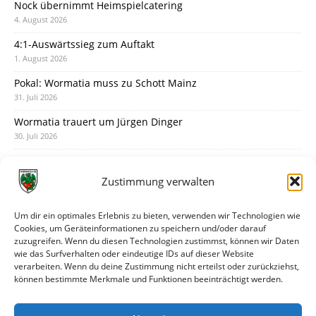
Nock übernimmt Heimspielcatering
4. August 2026
4:1-Auswärtssieg zum Auftakt
1. August 2026
Pokal: Wormatia muss zu Schott Mainz
31. Juli 2026
Wormatia trauert um Jürgen Dinger
30. Juli 2026
Deine Spielminute: 89+1
28. Juli 2026
Zustimmung verwalten
Neuer Rückensponsor
28. Juli 2026
Um dir ein optimales Erlebnis zu bieten, verwenden wir Technologien wie
Cookies, um Geräteinformationen zu speichern und/oder darauf
Neue Podcast-Folge: So tickt Björn!
zuzugreifen. Wenn du diesen Technologien zustimmst, können wir Daten
27. Juli 2026
wie das Surfverhalten oder eindeutige IDs auf dieser Website
verarbeiten. Wenn du deine Zustimmung nicht erteilst oder zurückziehst,
Eindrücke vom Stadionfest
können bestimmte Merkmale und Funktionen beeinträchtigt werden.
27. Juli 2026
Unterhaltsamer Abschlusstest mit später Niederlage