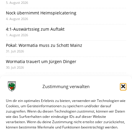
5. August 2026
Nock übernimmt Heimspielcatering
4. August 2026
4:1-Auswärtssieg zum Auftakt
1. August 2026
Pokal: Wormatia muss zu Schott Mainz
31. Juli 2026
Wormatia trauert um Jürgen Dinger
30. Juli 2026
Deine Spielminute: 89+1
28. Juli 2026
Zustimmung verwalten
Neuer Rückensponsor
28. Juli 2026
Um dir ein optimales Erlebnis zu bieten, verwenden wir Technologien wie
Cookies, um Geräteinformationen zu speichern und/oder darauf
Neue Podcast-Folge: So tickt Björn!
zuzugreifen. Wenn du diesen Technologien zustimmst, können wir Daten
27. Juli 2026
wie das Surfverhalten oder eindeutige IDs auf dieser Website
verarbeiten. Wenn du deine Zustimmung nicht erteilst oder zurückziehst,
Eindrücke vom Stadionfest
können bestimmte Merkmale und Funktionen beeinträchtigt werden.