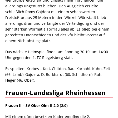
viel Laufbereitschaft und Einsatz mehr Torchancen, die
allerdings ungenutzt blieben. Den Ausgleich erzielte
schließlich Romy Gajdera mit einem sehenswerten
Freistoßtor aus 25 Metern in den Winkel. Wörrstadt blieb
allerdings dran und verlangte der Verteidigung und der
sehr starken Wormatia Torfrau alles ab. Es blieb bei einem
gerechten Unentschieden und der VfR bleibt vorerst auf
einem Nichtabstiegsplatz.
Das nächste Heimspiel findet am Sonntag 30.10. um 14:00
Uhr gegen den 1. FC Riegelsberg statt.
Es spielten: Krebes – Kott, Chitdon, Rau, Karnahl, Kuhn, Zelt
(66. Lamb), Gajdera, D. Burkhardt (60. Schildhorn), Ruh,
Heger (46. Ober).
Frauen-Landesliga Rheinhessen
Frauen II
–
SV Ober Olm II 2:0 (2:0)
Mit einem dünn besetzten Kader empfing die 2.