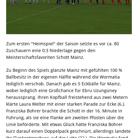
Zum ersten "Heimspiel" der Saison setzte es vor ca. 80
Zuschauern eine 0:3 Niederlage gegen den
Meisterschaftsfavoriten Schott Mainz.
Zu Beginn des Spiels glänzte Mainz mit gefühlten 100 %
Ballbesitz in der eigenen Hälfte während die Wormatia
lediglich verschob. Danach gab es 5 Eckbälle für Mainz,
wobei lediglich eine Großchance für Ebru Uzungüney
heraussprang. Ihren Kopfball freistehend aus zwei Metern
klärte Laura Welter mit einer starken Parade zur Ecke (6.).
Franziska Bohrer brachte die Schott in der 16. Minute in
Führung, als sie eine Flanke am zweiten Pfosten über die
Linie beförderte. Mit etwas Glück hätte Franziska Bohrer
kurz darauf einen Doppelpack geschnürt, allerdings landete
Ihr Flankentorschuss auf der Latte (22.). Die Wormatia fand