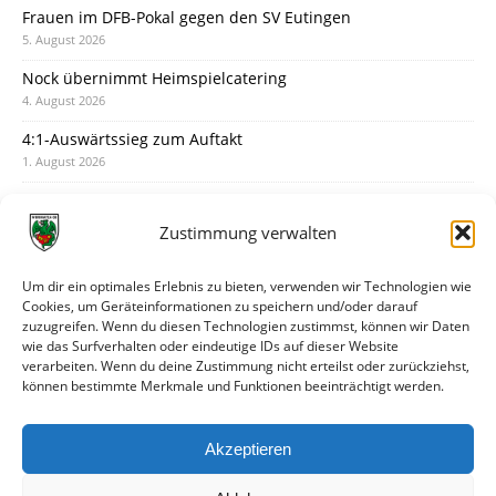
Frauen im DFB-Pokal gegen den SV Eutingen
5. August 2026
Nock übernimmt Heimspielcatering
4. August 2026
4:1-Auswärtssieg zum Auftakt
1. August 2026
Pokal: Wormatia muss zu Schott Mainz
31. Juli 2026
Zustimmung verwalten
Wormatia trauert um Jürgen Dinger
30. Juli 2026
Um dir ein optimales Erlebnis zu bieten, verwenden wir Technologien wie
Cookies, um Geräteinformationen zu speichern und/oder darauf
Deine Spielminute: 89+1
zuzugreifen. Wenn du diesen Technologien zustimmst, können wir Daten
28. Juli 2026
wie das Surfverhalten oder eindeutige IDs auf dieser Website
verarbeiten. Wenn du deine Zustimmung nicht erteilst oder zurückziehst,
Neuer Rückensponsor
können bestimmte Merkmale und Funktionen beeinträchtigt werden.
28. Juli 2026
Neue Podcast-Folge: So tickt Björn!
Akzeptieren
27. Juli 2026