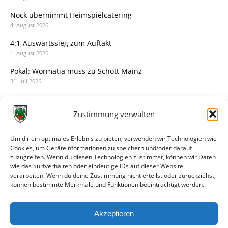
Nock übernimmt Heimspielcatering
4. August 2026
4:1-Auswärtssieg zum Auftakt
1. August 2026
Pokal: Wormatia muss zu Schott Mainz
31. Juli 2026
Wormatia trauert um Jürgen Dinger
30. Juli 2026
Zustimmung verwalten
Deine Spielminute: 89+1
28. Juli 2026
Um dir ein optimales Erlebnis zu bieten, verwenden wir Technologien wie
Cookies, um Geräteinformationen zu speichern und/oder darauf
Neuer Rückensponsor
zuzugreifen. Wenn du diesen Technologien zustimmst, können wir Daten
28. Juli 2026
wie das Surfverhalten oder eindeutige IDs auf dieser Website
verarbeiten. Wenn du deine Zustimmung nicht erteilst oder zurückziehst,
Neue Podcast-Folge: So tickt Björn!
können bestimmte Merkmale und Funktionen beeinträchtigt werden.
27. Juli 2026
Eindrücke vom Stadionfest
Akzeptieren
27. Juli 2026