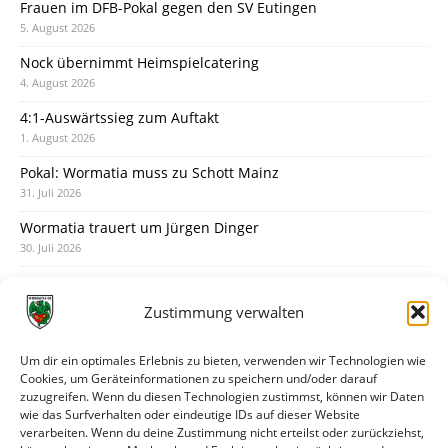
Frauen im DFB-Pokal gegen den SV Eutingen
5. August 2026
Nock übernimmt Heimspielcatering
4. August 2026
4:1-Auswärtssieg zum Auftakt
1. August 2026
Pokal: Wormatia muss zu Schott Mainz
31. Juli 2026
Wormatia trauert um Jürgen Dinger
30. Juli 2026
Deine Spielminute: 89+1
28. Juli 2026
Zustimmung verwalten
Neuer Rückensponsor
28. Juli 2026
Um dir ein optimales Erlebnis zu bieten, verwenden wir Technologien wie
Cookies, um Geräteinformationen zu speichern und/oder darauf
Neue Podcast-Folge: So tickt Björn!
zuzugreifen. Wenn du diesen Technologien zustimmst, können wir Daten
27. Juli 2026
wie das Surfverhalten oder eindeutige IDs auf dieser Website
verarbeiten. Wenn du deine Zustimmung nicht erteilst oder zurückziehst,
Eindrücke vom Stadionfest