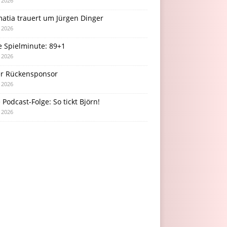
i 2026
atia trauert um Jürgen Dinger
i 2026
e Spielminute: 89+1
i 2026
r Rückensponsor
i 2026
Podcast-Folge: So tickt Björn!
i 2026