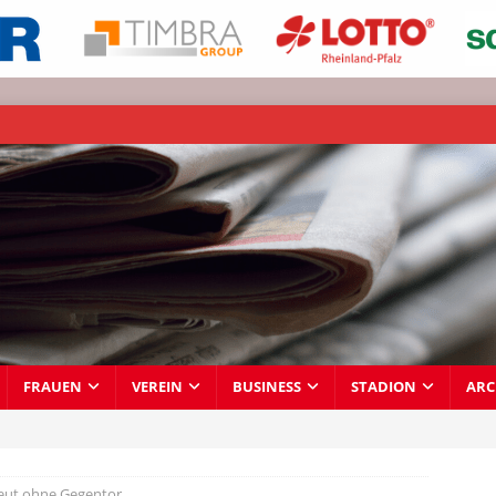
FRAUEN
VEREIN
BUSINESS
STADION
ARC
neut ohne Gegentor