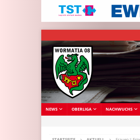
NEWS
OBERLIGA
NACHWUCHS
STARTSEITE
AKTUELL
Frauen I: Er