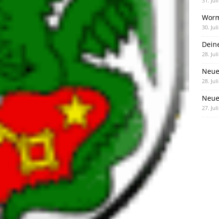
31. Jul
Worm
30. Jul
Dein
28. Jul
Neue
28. Jul
Neue 
27. Jul