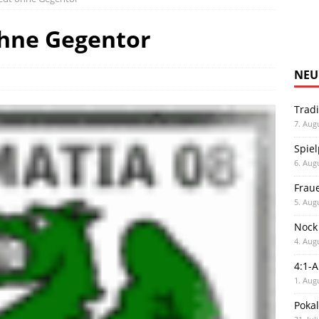
ohne Gegentor
NEU
Trad
7. Aug
Spiel
6. Aug
Frau
5. Aug
Nock
4. Aug
4:1-
1. Aug
Poka