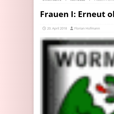
Frauen I: Erneut 
20. April 2018
Florian Hofmann