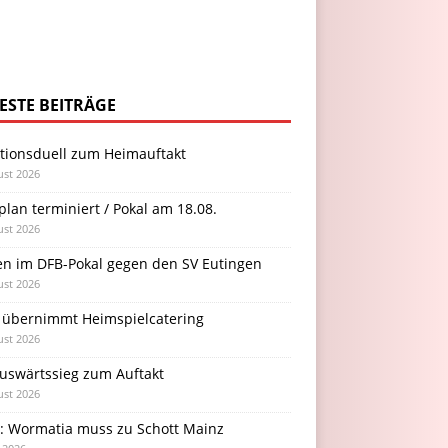
ESTE BEITRÄGE
itionsduell zum Heimauftakt
ust 2026
plan terminiert / Pokal am 18.08.
ust 2026
en im DFB-Pokal gegen den SV Eutingen
ust 2026
 übernimmt Heimspielcatering
ust 2026
Auswärtssieg zum Auftakt
ust 2026
l: Wormatia muss zu Schott Mainz