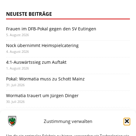
NEUESTE BEITRÄGE
Frauen im DFB-Pokal gegen den SV Eutingen
5. August 2026
Nock übernimmt Heimspielcatering
4. August 2026
4:1-Auswärtssieg zum Auftakt
1. August 2026
Pokal: Wormatia muss zu Schott Mainz
31. Juli 2026
Wormatia trauert um Jürgen Dinger
30. Juli 2026
Deine Spielminute: 89+1
28. Juli 2026
Zustimmung verwalten
Neuer Rückensponsor
28. Juli 2026
Um dir ein optimales Erlebnis zu bieten, verwenden wir Technologien wie