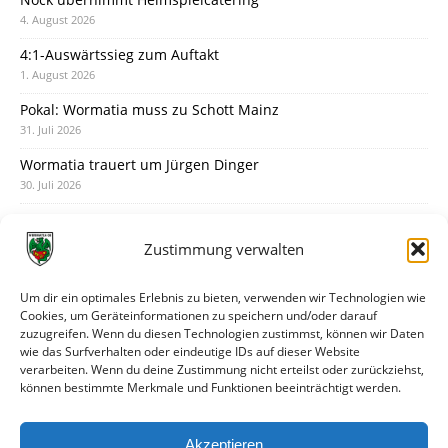
4. August 2026
4:1-Auswärtssieg zum Auftakt
1. August 2026
Pokal: Wormatia muss zu Schott Mainz
31. Juli 2026
Wormatia trauert um Jürgen Dinger
30. Juli 2026
Deine Spielminute: 89+1
28. Juli 2026
Zustimmung verwalten
Neuer Rückensponsor
28. Juli 2026
Um dir ein optimales Erlebnis zu bieten, verwenden wir Technologien wie
Cookies, um Geräteinformationen zu speichern und/oder darauf
Neue Podcast-Folge: So tickt Björn!
zuzugreifen. Wenn du diesen Technologien zustimmst, können wir Daten
27. Juli 2026
wie das Surfverhalten oder eindeutige IDs auf dieser Website
verarbeiten. Wenn du deine Zustimmung nicht erteilst oder zurückziehst,
Eindrücke vom Stadionfest
können bestimmte Merkmale und Funktionen beeinträchtigt werden.
27. Juli 2026
Unterhaltsamer Abschlusstest mit später Niederlage
Akzeptieren