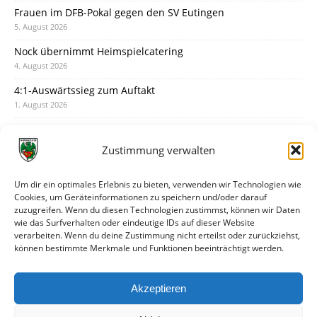
Frauen im DFB-Pokal gegen den SV Eutingen
5. August 2026
Nock übernimmt Heimspielcatering
4. August 2026
4:1-Auswärtssieg zum Auftakt
1. August 2026
Pokal: Wormatia muss zu Schott Mainz
31. Juli 2026
Zustimmung verwalten
Wormatia trauert um Jürgen Dinger
30. Juli 2026
Um dir ein optimales Erlebnis zu bieten, verwenden wir Technologien wie
Cookies, um Geräteinformationen zu speichern und/oder darauf
Deine Spielminute: 89+1
zuzugreifen. Wenn du diesen Technologien zustimmst, können wir Daten
28. Juli 2026
wie das Surfverhalten oder eindeutige IDs auf dieser Website
verarbeiten. Wenn du deine Zustimmung nicht erteilst oder zurückziehst,
Neuer Rückensponsor
können bestimmte Merkmale und Funktionen beeinträchtigt werden.
28. Juli 2026
Neue Podcast-Folge: So tickt Björn!
Akzeptieren
27. Juli 2026