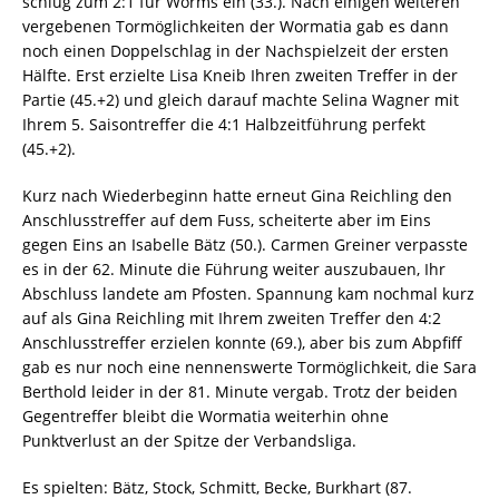
schlug zum 2:1 für Worms ein (33.). Nach einigen weiteren
vergebenen Tormöglichkeiten der Wormatia gab es dann
noch einen Doppelschlag in der Nachspielzeit der ersten
Hälfte. Erst erzielte Lisa Kneib Ihren zweiten Treffer in der
Partie (45.+2) und gleich darauf machte Selina Wagner mit
Ihrem 5. Saisontreffer die 4:1 Halbzeitführung perfekt
(45.+2).
Kurz nach Wiederbeginn hatte erneut Gina Reichling den
Anschlusstreffer auf dem Fuss, scheiterte aber im Eins
gegen Eins an Isabelle Bätz (50.). Carmen Greiner verpasste
es in der 62. Minute die Führung weiter auszubauen, Ihr
Abschluss landete am Pfosten. Spannung kam nochmal kurz
auf als Gina Reichling mit Ihrem zweiten Treffer den 4:2
Anschlusstreffer erzielen konnte (69.), aber bis zum Abpfiff
gab es nur noch eine nennenswerte Tormöglichkeit, die Sara
Berthold leider in der 81. Minute vergab. Trotz der beiden
Gegentreffer bleibt die Wormatia weiterhin ohne
Punktverlust an der Spitze der Verbandsliga.
Es spielten: Bätz, Stock, Schmitt, Becke, Burkhart (87.